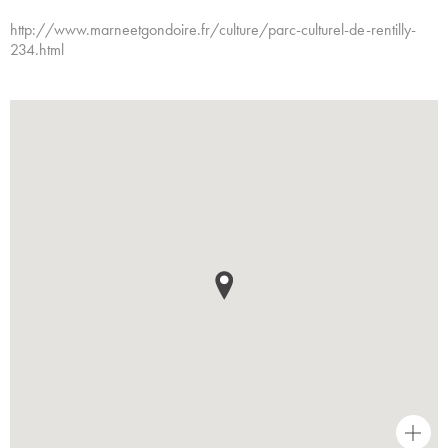
http://www.marneetgondoire.fr/culture/parc-culturel-de-rentilly-
234.html
+