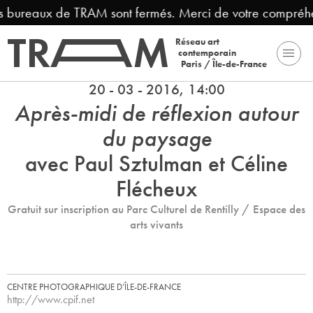
es bureaux de TRAM sont fermés. Merci de votre compréhe
Réseau art
contemporain
Paris / Île-de-France
20 - 03 - 2016, 14:00
Après-midi de réflexion autour
du paysage
avec Paul Sztulman et Céline
Flécheux
Gratuit sur inscription au Parc Culturel de Rentilly / Espace des
arts vivants
CENTRE PHOTOGRAPHIQUE D’ÎLE-DE-FRANCE
http://www.cpif.net