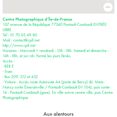
-
Centre Photographique d’Île-de-France
107 avenue de la République 77340 Pontault-Combault ENTRÉE
LIBRE
Tél : 01 70 05 49 80
Mail :
contact@cpif.net
http://www.cpif.net
Horaires : Mercredi > vendredi : 13h -18h. Samedi et dimanche :
14h -18h, et sur rdv. Fermé les jours fériés.
Accès :
· RER E
· Tram
· Bus 209, 212 et 432
· Voiture : Accès route Autoroute A4 (porte de Bercy) dir. Metz-
Nancy sortie Émerainville / Pontault-Combault (N 104), puis sortie
14 : Pontault-Combault (gare). En ville suivre centre ville, puis Centre
Photographique.
Aux alentours