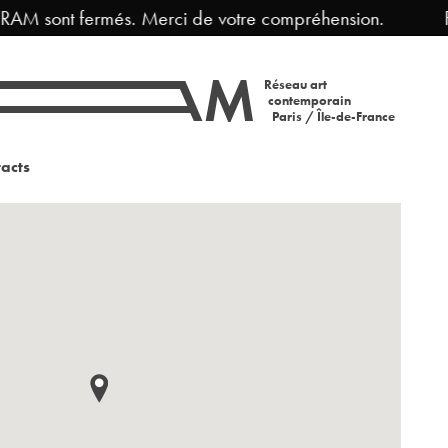
RAM sont fermés. Merci de votre compréhension.
Fe
Réseau art
contemporain
Paris / Île-de-France
acts