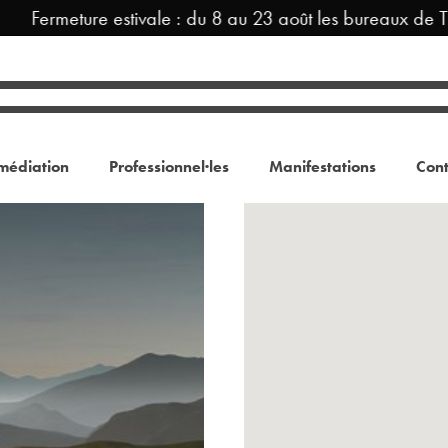
Fermeture estivale : du 8 au 23 août les bureaux de T
médiation
Professionnel·les
Manifestations
Cont