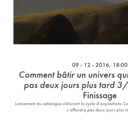
09 - 12 - 2016, 18:00
Comment bâtir un uni­vers qui
pas deux jours plus tard 3/
Finissage
Lan­ce­ment du cata­lo­gue clô­tu­rant le cycle d’expo­si­tions
Co
s’effon­dre pas deux jours plus t