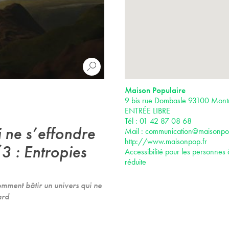
Maison Populaire
9 bis rue Dombasle 93100 Montr
ENTRÉE LIBRE
Tél : 01 42 87 08 68
 ne s’effon­dre
Mail :
communication@maisonpop
http://www.maisonpop.fr
3 : Entropies
Accessibilité pour les personnes 
réduite
mment bâtir un uni­vers qui ne
ard