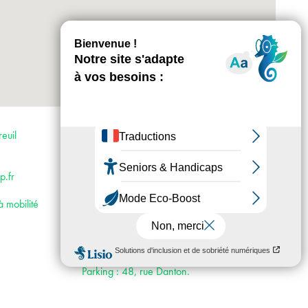
+
-
Horaires : Les lundis, mardis et jeudis de 10 h
à 12 h puis de 14 h à 21 h
euil
Les mercredis et vendredis de 10 h à 21 h
Les samedis de 10 h à 17 h
Accès :
.fr
· Métro 9
· Bus 121 et 102
à mobilité
· Voiture : depuis la porte de Bagnolet > A3
direction Lille > Suivre Montreuil S29 > Sortie
Montreuil Saint-Antoine > Centre ville à
gauche > puis deuxième feu à droite >
Parking : 48, rue Danton.