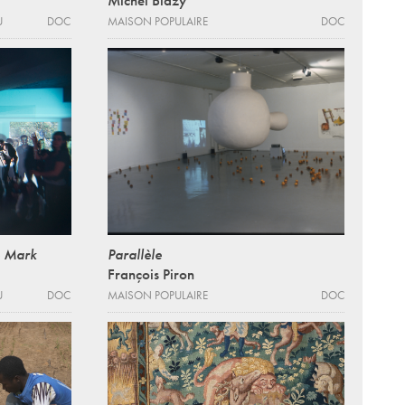
U
DOC
MAISON POPULAIRE
DOC
e Mark
Parallèle
François Piron
U
DOC
MAISON POPULAIRE
DOC