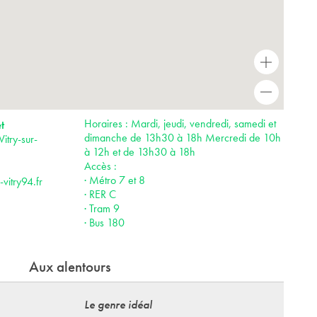
+
-
Horaires : Mardi, jeudi, vendredi, samedi et
t
dimanche de 13h30 à 18h Mercredi de 10h
try-sur-
à 12h et de 13h30 à 18h
Accès :
· Métro 7 et 8
vitry94.fr
· RER C
· Tram 9
· Bus 180
Aux alentours
Le genre idéal