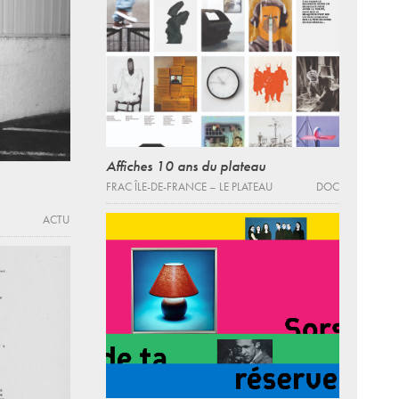
Affiches 10 ans du plateau
FRAC ÎLE-DE-FRANCE – LE PLATEAU
DOC
ACTU