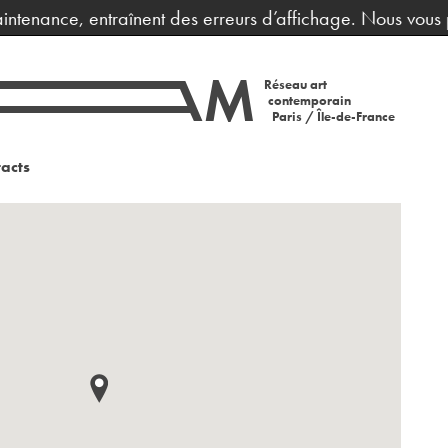
traînent des erreurs d’affichage. Nous vous prions de bie
Réseau art
contemporain
Paris / Île-de-France
acts