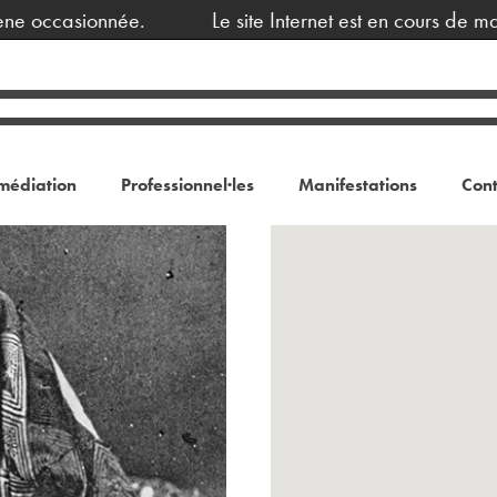
e.
Le site Internet est en cours de maintenance, en
médiation
Professionnel·les
Manifestations
Cont