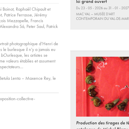
Ici grand ouvert
Du 23 - 05 - 2026 au 31 - 01 - 2027
 Boinot, Raphaël Chipault et
MAC VAL – MUSÉE D’ART
, Patrice Ferrasse, Jérémy
CONTEMPORAIN DU VAL-DE-MA
nçois Mezzapelle, Francis
lexandra Sá, Peter Saul, Patrick
portrait photographique d’Henri de
s le burlesque il n’y a jamais eu
r
bOurlesque
, les artistes se
mme valeurs établies et assument
s spectateurs…
Betula Lenta – Maxence Rey, le
position-collective-
Production des tirages de t
catalogue de Michel Blazy