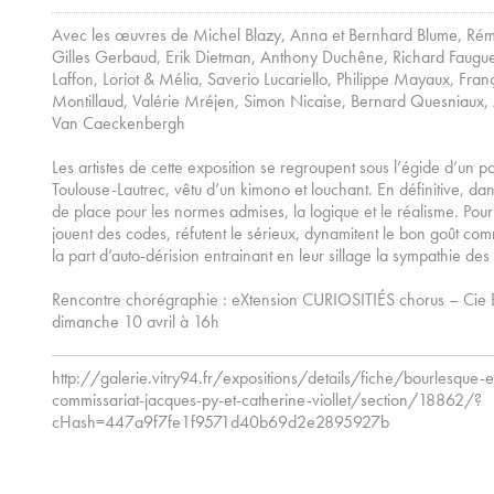
Avec les œuvres de Michel Blazy, Anna et Bernhard Blume, Rémi
Gilles Gerbaud, Erik Dietman, Anthony Duchêne, Richard Fauguet
Laffon, Loriot & Mélia, Saverio Lucariello, Philippe Mayaux, Fra
Montillaud, Valérie Mréjen, Simon Nicaise, Bernard Quesniaux, A
Van Caeckenbergh
Les artistes de cette exposition se regroupent sous l’égide d’un 
Toulouse-Lautrec, vêtu d’un kimono et louchant. En définitive, dan
de place pour les normes admises, la logique et le réalisme. Pou
jouent des codes, réfutent le sérieux, dynamitent le bon goût co
la part d’auto-dérision entrainant en leur sillage la sympathie de
Rencontre chorégraphie : eXtension CURIOSITIÉS chorus – Cie 
dimanche 10 avril à 16h
http://galerie.vitry94.fr/expositions/details/fiche/bourlesque-ex
commissariat-jacques-py-et-catherine-viollet/section/18862/?
cHash=447a9f7fe1f9571d40b69d2e2895927b