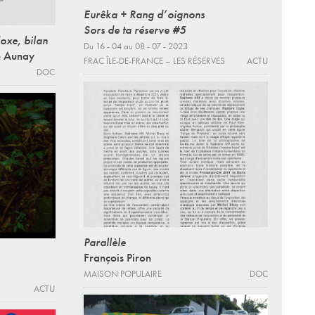
Eurêka + Rang d’oignons
Sors de ta réserve #5
oxe, bilan
Du 16 - 04 au 08 - 07 - 2023
e Aunay
FRAC ÎLE-DE-FRANCE – LES RÉSERVES
ACTU
DOC
Parallèle
François Piron
MAISON POPULAIRE
DOC
ACTU