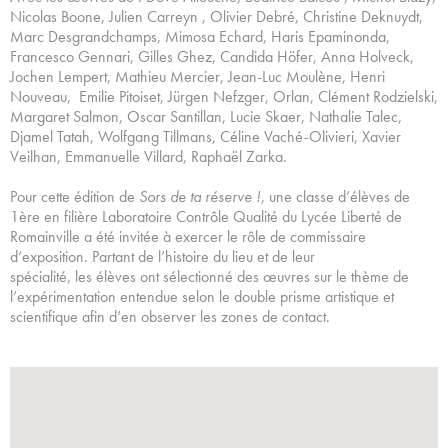
Nicolas Boone, Julien Carreyn , Olivier Debré, Christine Deknuydt,
Marc Desgrandchamps, Mimosa Echard, Haris Epaminonda,
Francesco Gennari, Gilles Ghez, Candida Höfer, Anna Holveck,
Jochen Lempert, Mathieu Mercier, Jean-Luc Moulène, Henri
Nouveau, Emilie Pitoiset, Jürgen Nefzger, Orlan, Clément Rodzielski,
Margaret Salmon, Oscar Santillan, Lucie Skaer, Nathalie Talec,
Djamel Tatah, Wolfgang Tillmans, Céline Vaché-Olivieri, Xavier
Veilhan, Emmanuelle Villard, Raphaël Zarka.
Pour cette édition de
Sors de ta réserve !
, une classe d’élèves de
1ère en filière Laboratoire Contrôle Qualité du Lycée Liberté de
Romainville a été invitée à exercer le rôle de commissaire
d’exposition. Partant de l’histoire du lieu et de leur
spécialité, les élèves ont sélectionné des œuvres sur le thème de
l’expérimentation entendue selon le double prisme artistique et
scientifique afin d’en observer les zones de contact.