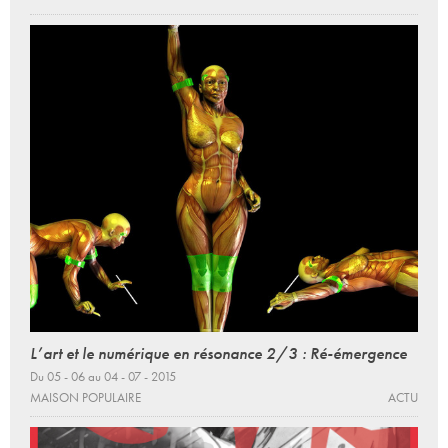
L’art et le numérique en résonance 2/3 : Ré-émergence
Du 05 - 06 au 04 - 07 - 2015
MAISON POPULAIRE
ACTU