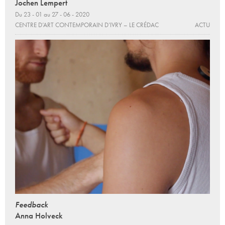
Jochen Lempert
Du 23 - 01 au 27 - 06 - 2020
CENTRE D’ART CONTEMPORAIN D’IVRY – LE CRÉDAC
ACTU
Feedback
Anna Holveck