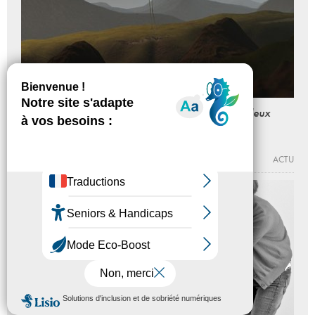
Comment bâtir un univers qui ne s’effondre pas deux
jours plus tard 3/3 : Entropies
Du 04 - 10 au 10 - 12 - 2016
MAISON POPULAIRE
ACTU