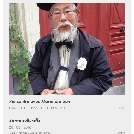
Rencontre avec Morimoto San
FRAC ÎLE-DE-FRANCE – LE PLATEAU
DOC
Sortie culturelle
28 - 06 - 2016
ABBAYE DE MAUBUISSON
ACTU