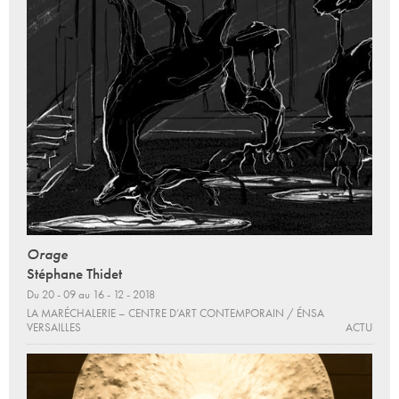
Orage
Stéphane Thidet
Du 20 - 09 au 16 - 12 - 2018
LA MARÉCHALERIE – CENTRE D’ART CONTEMPORAIN / ÉNSA
VERSAILLES
ACTU