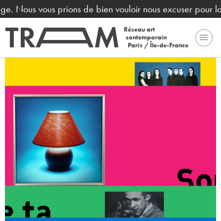
 de bien vouloir nous excuser pour la gène occasionnée.
Réseau art
contemporain
Paris / Île-de-France