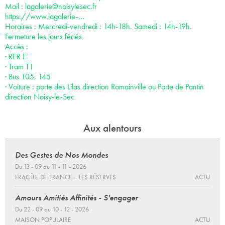
Mail :
lagalerie@noisylesec.fr
https://www.lagalerie-…
Horaires : Mercredi-vendredi : 14h-18h. Samedi : 14h-19h.
Fermeture les jours fériés
Accès :
· RER E
· Tram T1
· Bus 105, 145
· Voiture : porte des Lilas direction Romainville ou Porte de Pantin
direction Noisy-le-Sec
Aux alentours
Des Gestes de Nos Mondes
Du 13 - 09 au 11 - 11 - 2026
FRAC ÎLE-DE-FRANCE – LES RÉSERVES
ACTU
Amours Amitiés Affinités - S'engager
Du 22 - 09 au 10 - 12 - 2026
MAISON POPULAIRE
ACTU