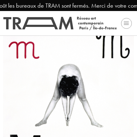
ût les bureaux de TRAM sont fermés. Merci de votre comp
Réseau art
contemporain
Paris / Île-de-France