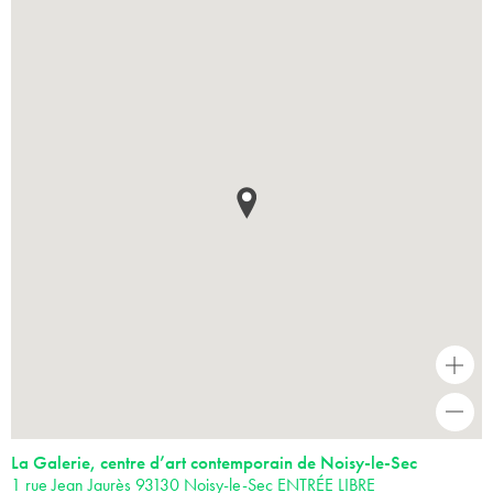
+
-
La Galerie, centre d’art contemporain de Noisy-le-Sec
1 rue Jean Jaurès 93130 Noisy-le-Sec ENTRÉE LIBRE