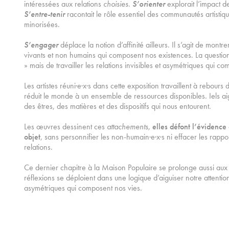
intéressées aux relations
choisies
.
S’orienter
explorait l’impact des
S’entre-tenir
racontait le rôle essentiel des communautés artisti
minorisées.
S’engager
déplace la notion d’affinité ailleurs. Il s’agit de montre
vivants et non humains qui composent nos existences. La question
» mais de travailler les relations invisibles et asymétriques qui c
Les artistes réuni·e·x·s dans cette exposition travaillent à rebour
réduit le monde à un ensemble de ressources disponibles. Iels aigui
des êtres, des matières et des dispositifs qui nous entourent.
Les œuvres dessinent ces
attachements,
elles défont l’évidence 
objet
, sans personnifier les non-humain·e·x·s ni effacer les rappor
relations.
Ce dernier chapitre à la Maison Populaire se prolonge aussi aux 
réflexions se déploient dans une logique d’aiguiser notre attention 
asymétriques qui composent nos vies.