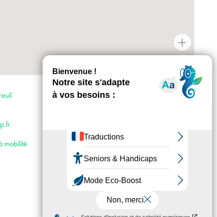
+
-
Horaires : Les lundis, mardis et jeudis de 10 h
à 12 h puis de 14 h à 21 h
euil
Les mercredis et vendredis de 10 h à 21 h
Les samedis de 10 h à 17 h
Accès :
.fr
· Métro 9
· Bus 121 et 102
à mobilité
· Voiture : depuis la porte de Bagnolet > A3
direction Lille > Suivre Montreuil S29 > Sortie
Montreuil Saint-Antoine > Centre ville à
gauche > puis deuxième feu à droite >
Parking : 48, rue Danton.