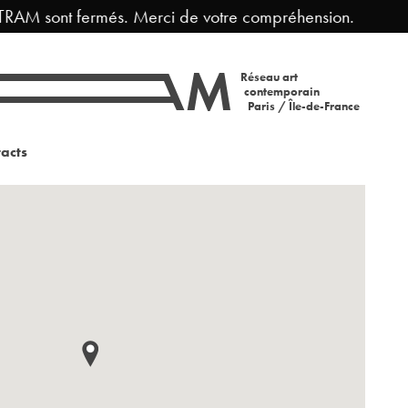
RAM sont fermés. Merci de votre compréhension.
Fe
Réseau art
contemporain
Paris / Île-de-France
acts