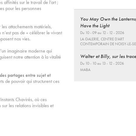
 affinités sur le travail de l’art ;
ques pour les personnes
You May Own the Lanterns
Have the Light
r les
attachements
matériels,
 n’est pas de « célébrer le vivant
Du 10 - 09 au 12 - 12 - 2026
omposent nos vies.
LA GALERIE, CENTRE D’ART
CONTEMPORAIN DE NOISY-LE-S
s d’un imaginaire moderne qui
Walter et Billy, sur les trace
sent notre attention à la vitalité
Du 10 - 10 au 13 - 12 - 2026
MABA
des partages entre sujet et
ts de pouvoir qui structurent ces
Instants Chavirés, où ces
sur les relations invisibles et