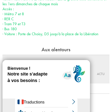
les 1ers dimanches de chaque mois
Accès :
· Métro 7 et 8
· RER C
· Tram T9 et T3
· Bus 180
· Voiture : Porte de Choisy, D5 jusqu’à la place de la Libération
Aux alentours
Walter et Billy, sur les traces de l'enfer
Du 10 - 10 au 13 - 12 - 2026
MABA
ACTU
Mentions légales
Confidentialité