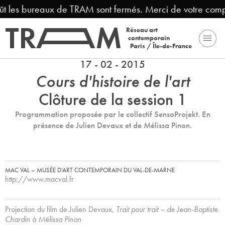
oût les bureaux de TRAM sont fermés. Merci de votre comp
Réseau art
contemporain
Paris / Île-de-France
17 - 02 - 2015
Cours d'histoire de l'art
Clôture de la session 1
Programmation proposée par le collectif SensoProjekt. En
présence de Julien Devaux et de Mélissa Pinon.
MAC VAL – MUSÉE D’ART CONTEMPORAIN DU VAL-DE-MARNE
http://www.macval.fr
Projection du film de Julien Devaux,
Trait pour trait – de Jean-Baptiste
Chardin à Mélissa Pinon