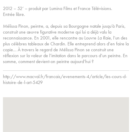
2012 – 52’ – produit par Lumina Films et France Télévisions.
Entrée libre.
Mélissa Pinon, peintre, a, depuis sa Bourgogne natale jusqu’à Paris,
construit une œuvre figurative moderne qui lui a déjà valu la
reconnaissance. En 2001, elle rencontre au Louvre
La Raie
, l’un des
plus célèbres tableaux de Chardin. Elle entreprend alors d’en faire la
copie… À travers le regard de Mélissa Pinon se construit une
réflexion sur la valeur de l’imitation dans le parcours d’un peintre. En
somme, comment devient-on peintre aujourd’hui ?
http://www.macval.fr/francais/evenements-4/article/les-cours-d-
histoire-de-l-art-5429