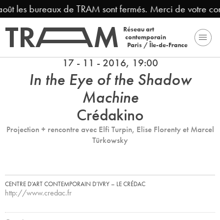
août les bureaux de TRAM sont fermés. Merci de votre co
Réseau art
contemporain
Paris / Île-de-France
17 - 11 - 2016, 19:00
In the Eye of the Shadow
Machine
Crédakino
Projection + rencontre avec Elfi Turpin, Elise Florenty et Marcel
Türkowsky
CENTRE D’ART CONTEMPORAIN D’IVRY – LE CRÉDAC
http://www.credac.fr