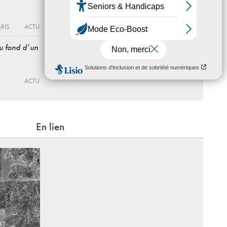
& Frémissements » - Acte 6
Du 22 - 05 au 19 - 08 - 2026
RIS
ACTU
CENTRE WALLONIE-BRUXELLES⎜PARIS
ACTU
au fond d’un
Prix Art Collector
Du 18 au 27 - 12 - 2026
CENTRE WALLONIE-BRUXELLES⎜PARIS
ACTU
ACTU
En lien