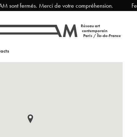
 sont fermés. Merci de votre compréhension.
Ferme
Réseau art
contemporain
Paris / Île-de-France
acts