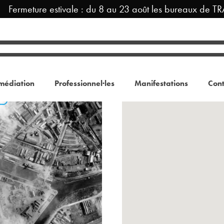
ermeture estivale : du 8 au 23 août les bureaux de TRAM
médiation
Professionnel·les
Manifestations
Cont