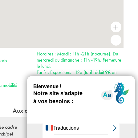
+
-
Horaires : Mardi : 11h -21h (nocturne). Du
mercredi au dimanche : 11h -19h. Fermeture
aris
le lundi.
Tarifs : Expositions : 12e (tarif réduit 9€ en
semaine, 7,5€ le week end).
Accès :
à mobilité
· Métro 1, 8, 12
Aux alentours
 le cadre
(((INTERFERENCE_S)))
rchipel
Festival de substrat sonore - « Augures