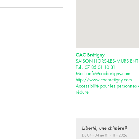
CAC Brétigny
SAISON HORS-LES-MURS ENTR
Tél : 07 85 01 10 31
Mail :
info@cacbretigny.com
http://www.cacbretigny.com
Accessibilité pour les personnes 
réduite
Liberté, une chimère ?
Du 04 - 04 au 01 - 11 - 2026