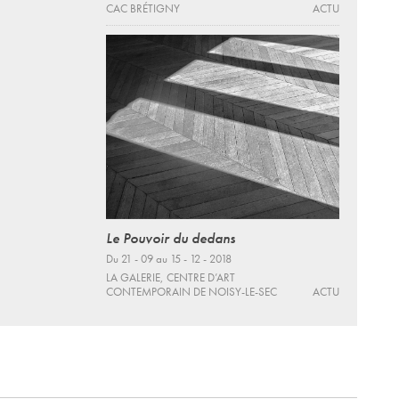
CAC BRÉTIGNY
ACTU
Le Pouvoir du dedans
Du 21 - 09 au 15 - 12 - 2018
LA GALERIE, CENTRE D’ART
CONTEMPORAIN DE NOISY-LE-SEC
ACTU