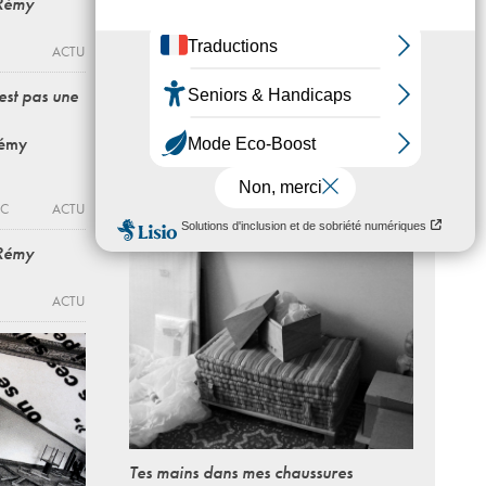
 Rémy
ACTU
Une maison de pierre dans une
métropole utilisant tout type
est pas une
d’éclairage habitée par ceux qui
invitent les autres
Rémy
Du 22 - 09 au 16 - 12 - 2017
LA GALERIE, CENTRE D’ART
CONTEMPORAIN DE NOISY-LE-SEC
ACTU
EC
ACTU
 Rémy
ACTU
Tes mains dans mes chaussures