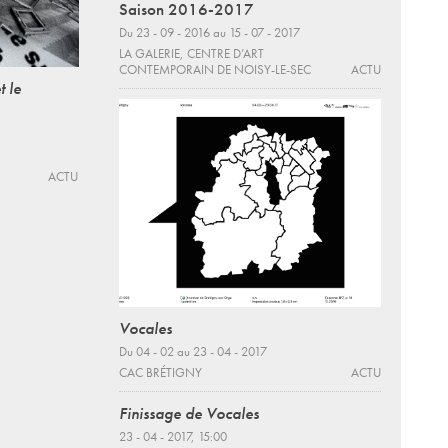
Saison 2016-2017
Du 23 - 09 - 2016 au 15 - 07 - 2017
LA GALERIE, CENTRE D’ART
CONTEMPORAIN DE NOISY-LE-SEC
ACTU
t le
ACTU
Vocales
Du 04 - 02 au 23 - 04 - 2017
CAC BRÉTIGNY
ACTU
Finissage de Vocales
23 - 04 - 2017, 15:00