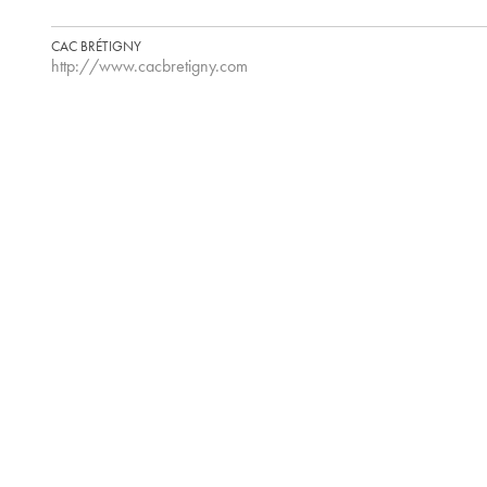
CAC BRÉTIGNY
http://www.cacbretigny.com