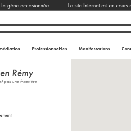
 gène occasionnée.
Le site Internet est en cours de
médiation
Professionnel·les
Manifestations
Cont
tien Rémy
st pas une frontière
nement