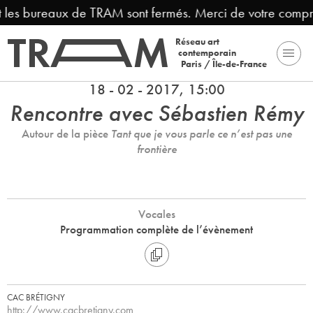
les bureaux de TRAM sont fermés. Merci de votre compréh
Réseau art
contemporain
Paris / Île-de-France
18 - 02 - 2017, 15:00
Rencontre avec Sébastien Rémy
Autour de la pièce
Tant que je vous parle ce n’est pas une
frontière
Vocales
Programmation complète de l’évènement
CAC BRÉTIGNY
http://www.cacbretigny.com