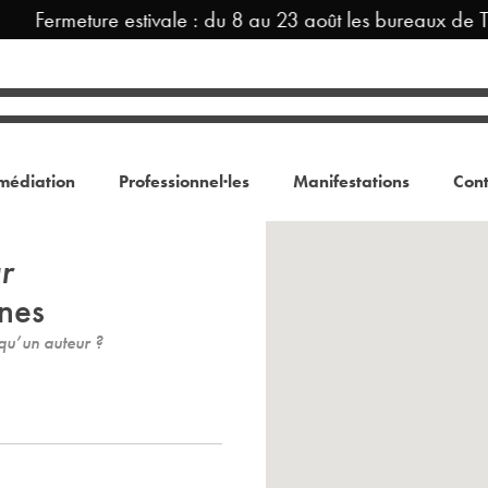
Fermeture estivale : du 8 au 23 août les bureaux de T
médiation
Professionnel·les
Manifestations
Cont
r
nes
u’un auteur ?