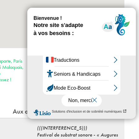
+
-
Horaires : Du mercredi au dimanche 13h-
19h, nocturne le jeudi jusqu’à 21h au Palais
parte, Paris
des Beaux-Arts
i Malaquais,
Accès :
e
· Métro 4
ssez !
· Bus 24, 27, 39, 63, 70, 86, 87, 95, 96
Aux alentours
(((INTERFERENCE_S)))
Festival de substrat sonore - « Augures