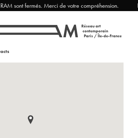
RAM sont fermés. Merci de votre compréhension.
Fe
Réseau art
contemporain
Paris / Île-de-France
acts