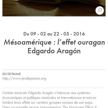
Du 09 - 02 au 22 - 05 - 2016
Mésoamérique : l’effet ouragan
Edgardo Aragón
JEU DE PAUME
http://www.jeudepaume.org
L’artiste mexicain Edgardo Aragón s’intéresse aux systèmes
économiques et politiques mexicains et internationaux et met en
lumière leurs effets sur certains groupes sociaux de son pays.
Dans sa nouvelle œuvre
Mesoamerica: The Hurricane Effect
, il