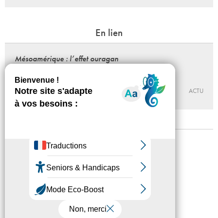
En lien
Mésoamérique : l’effet ouragan
Edgardo Aragón
09 - 02 - 2016, 18:30
JEU DE PAUME
ACTU
Mentions légales
Confidentialité
Accessibilité
Plan du site
Crédits
Presse