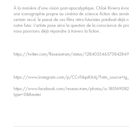
À la manière d’une vision post-apocalyptique, Chloé Riviera évoqu
une iconographie propre au cinéma de science-fiction des ann
certain recul, le passé de ces films rétro-futuristes prédisait déjà
notre futur. L’artiste pose ainsi la question de la conscience du p
nous pourrions déjà répondre à travers la fiction.
https://twitter.com/Reseautram/status/12840354657384284
https://www.instagram.com/p/CCvFdqaK64j/?utm_source=ig
https://www.facebook.com/reseau.tram/photos/a.180169
type=3&theater