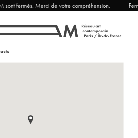
sont fermés. Merci de votre compréhension.
Fermet
Réseau art
contemporain
Paris / Île-de-France
acts