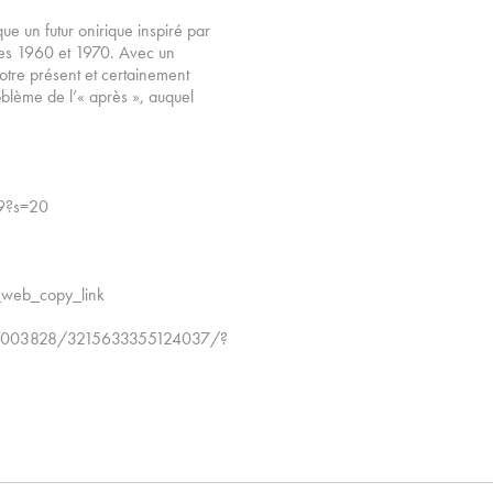
e un futur onirique inspiré par
ées 1960 et 1970. Avec un
 notre présent et certainement
roblème de l’« après », auquel
19?s=20
_web_copy_link
082003828/3215633355124037/?