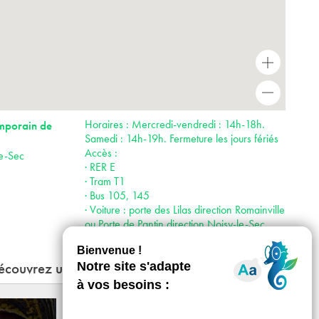
+
-
Horaires : Mercredi-vendredi : 14h-18h.
emporain de
Samedi : 14h-19h. Fermeture les jours fériés
Accès :
le-Sec
· RER E
· Tram T1
· Bus 105, 145
· Voiture : porte des Lilas direction Romainville
ou Porte de Pantin direction Noisy-le-Sec
écouvrez une autre œuvre