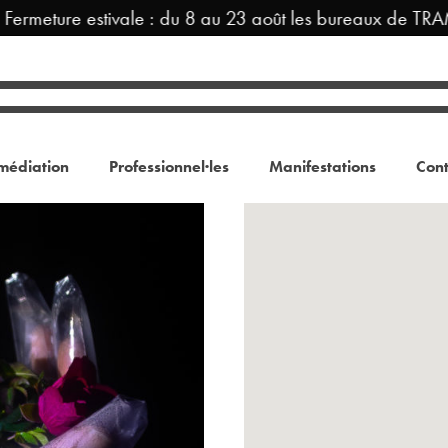
rmeture estivale : du 8 au 23 août les bureaux de TRAM 
médiation
Professionnel·les
Manifestations
Cont