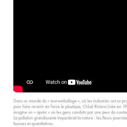
Dans un monde du « tout-emballage », où les industries ont su prof
pour faire revenir en force le plastique, Chloé Riviera (née en 1990
imagine un « après » où les gens conduits par une peur du conta
La pollution grandissante impacterait la nature : les fleurs pourra
fausses et quantitatives.