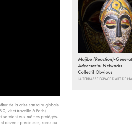
Majibu (Reaction)-Generat
Adversarial Networks
Collectif Obvious
LA TERRASSE ESPACE D’ART DE N
iter de la crise sanitaire globale
, vit et travaille à Paris)
ct seraient eux-mêmes protégés.
ient devenir précieuses, rares ou