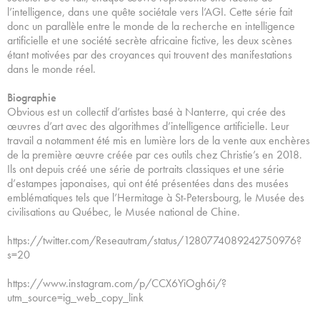
l’intelligence, dans une quête sociétale vers l’AGI. Cette série fait
donc un parallèle entre le monde de la recherche en intelligence
artificielle et une société secrète africaine fictive, les deux scènes
étant motivées par des croyances qui trouvent des manifestations
dans le monde réel.
Biographie
Obvious est un collectif d’artistes basé à Nanterre, qui crée des
œuvres d’art avec des algorithmes d’intelligence artificielle. Leur
travail a notamment été mis en lumière lors de la vente aux enchères
de la première œuvre créée par ces outils chez Christie’s en 2018.
Ils ont depuis créé une série de portraits classiques et une série
d’estampes japonaises, qui ont été présentées dans des musées
emblématiques tels que l’Hermitage à St-Petersbourg, le Musée des
civilisations au Québec, le Musée national de Chine.
https://twitter.com/Reseautram/status/1280774089242750976?
s=20
https://www.instagram.com/p/CCX6YiOgh6i/?
utm_source=ig_web_copy_link