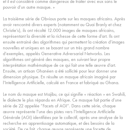
et il est considéré comme dangereux de traiter avec eux sans le
pouvoir d’un autre masque. »
La troisième série de Obvious porte sur les masques africains. Après
avoir rencontré divers experts (notamment au Quai Branly et chez
Christie’s), ils ont récolté 12.000 images de masques africains,
représentant la diversité et la richesse de cette forme d’art. Ils ont
ensuite entrainé des algorithmes qui permettent la création d’images
nouvelles et uniques en se basant sur un très grand nombre
d’exemples, appelés Generative Adversarial Networks. Les
algorithmes ont généré des masques, en suivant leur propre
interprétation mathématique de ce qui fait une telle œuvre d’art.
Ensuite, un artisan Ghanéen a été sollicité pour leur donner une
dimension physique. En résulte un masque africain imaginé par
l’Intelligence Artificielle, calculé en France et fabriqué au Ghana.
Le nom du masque est Majibu, ce qui signifie « réaction » en Swahili,
le dialecte le plus répandu en Afrique. Ce masque fait partie d’une
série de 22 appelée “Facets of AGI”. Dans cette série, chaque
œuvre représente l’une des pistes vers l’Intelligence Artificielle
Générale (AGI) identifiées par le collectif, après une analyse de la
recherche en apprentissage automatique, et des besoins de la
société. De ce fait, chaque œuvre représente une facette de