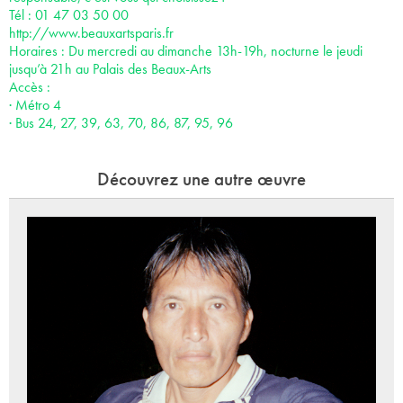
Tél : 01 47 03 50 00
http://www.beauxartsparis.fr
Horaires : Du mercredi au dimanche 13h-19h, nocturne le jeudi
jusqu’à 21h au Palais des Beaux-Arts
Accès :
· Métro 4
· Bus 24, 27, 39, 63, 70, 86, 87, 95, 96
Découvrez une autre œuvre