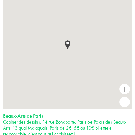
+
-
Beaux-Arts de Paris
Cabinet des dessins, 14 rue Bonaparte, Paris 6e Palais des Beaux-
Arts, 13 quai Malaquais, Paris 6e 2€, 5€ ou 10€ billetterie
responsable, c’est vous qui choisissez !