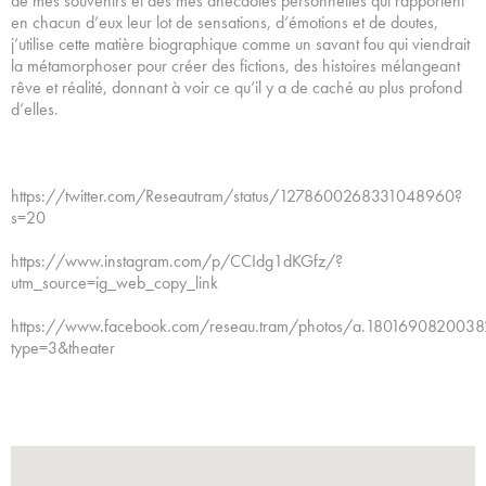
de mes souvenirs et des mes anecdotes personnelles qui rapportent
en chacun d’eux leur lot de sensations, d’émotions et de doutes,
j’utilise cette matière biographique comme un savant fou qui viendrait
la métamorphoser pour créer des fictions, des histoires mélangeant
rêve et réalité, donnant à voir ce qu’il y a de caché au plus profond
d’elles.
https://twitter.com/Reseautram/status/1278600268331048960?
s=20
https://www.instagram.com/p/CCIdg1dKGfz/?
utm_source=ig_web_copy_link
https://www.facebook.com/reseau.tram/photos/a.18016908200
type=3&theater