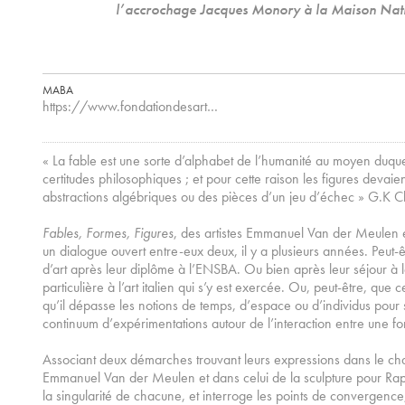
l’accrochage Jacques Monory à la Maison Natio
MABA
https://www.fondationdesart…
« La fable est une sorte d’alphabet de l’humanité au moyen duque
certitudes philosophiques ; et pour cette raison les figures deva
abstractions algébriques ou des pièces d’un jeu d’échec » G.K C
Fables, Formes, Figures
, des artistes Emmanuel Van der Meulen 
un dialogue ouvert entre-eux deux, il y a plusieurs années. Peut-êt
d’art après leur diplôme à l’ENSBA. Ou bien après leur séjour à la
particulière à l’art italien qui s’y est exercée. Ou, peut-être, que c
qu’il dépasse les notions de temps, d’espace ou d’individus pour s
continuum d’expérimentations autour de l’interaction entre une fo
Associant deux démarches trouvant leurs expressions dans le ch
Emmanuel Van der Meulen et dans celui de la sculpture pour Rap
la singularité de chacune, et interroge les points de convergence