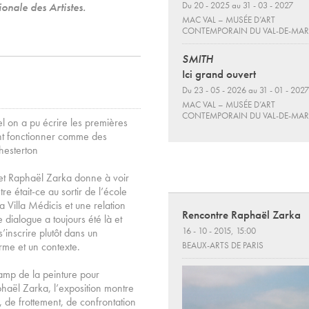
nale des Artistes.
Du 20 - 2025 au 31 - 03 - 2027
MAC VAL – MUSÉE D’ART
CONTEMPORAIN DU VAL-DE-MA
SMITH
Ici grand ouvert
Du 23 - 05 - 2026 au 31 - 01 - 2027
MAC VAL – MUSÉE D’ART
CONTEMPORAIN DU VAL-DE-MA
l on a pu écrire les premières
ient fonctionner comme des
hesterton
et Raphaël Zarka donne à voir
re était-ce au sortir de l’école
 Villa Médicis et une relation
Rencontre Raphaël Zarka
e dialogue a toujours été là et
16 - 10 - 2015, 15:00
’inscrire plutôt dans un
rme et un contexte.
BEAUX-ARTS DE PARIS
amp de la peinture pour
haël Zarka, l’exposition montre
, de frottement, de confrontation