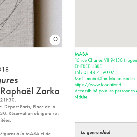
MABA
16 rue Charles VII 94130 Noge
ENTRÉE LIBRE
2018
Tél : 01 48 71 90 07
gures
Mail :
maba@fondationdesartistes
https://www.fondationd…
Raphaël Zarka
Accessibilité pour les personnes 
réduite
à 21h30.
e. Départ Paris, Place de la
30. Réservation obligatoire :
itées.
Le genre idéal
 Figures
à la MABA et de