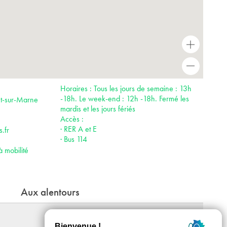
+
-
Horaires : Tous les jours de semaine : 13h
-18h. Le week-end : 12h -18h. Fermé les
nt-sur-Marne
mardis et les jours fériés
Accès :
· RER A et E
.fr
· Bus 114
à mobilité
Aux alentours
Amours Amitiés Affinités - S'engager