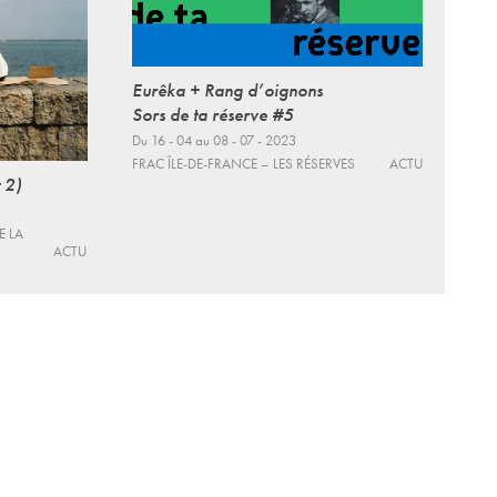
Eurêka + Rang d’oignons
Sors de ta réserve #5
Du 16 - 04 au 08 - 07 - 2023
FRAC ÎLE-DE-FRANCE – LES RÉSERVES
ACTU
 2)
E LA
ACTU