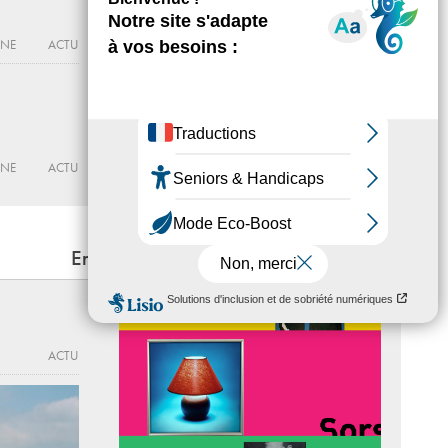
Du 22 - 09 au 10 - 12 - 2026
MAISON POPULAIRE
ACTU
RNE
ACTU
RNE
ACTU
En lien
ACTU