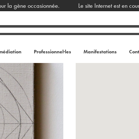
a gène occasionnée.
Le site Internet est en cours d
médiation
Professionnel·les
Manifestations
Cont