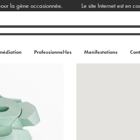
 la gène occasionnée.
Le site Internet est en cours
médiation
Professionnel·les
Manifestations
Cont