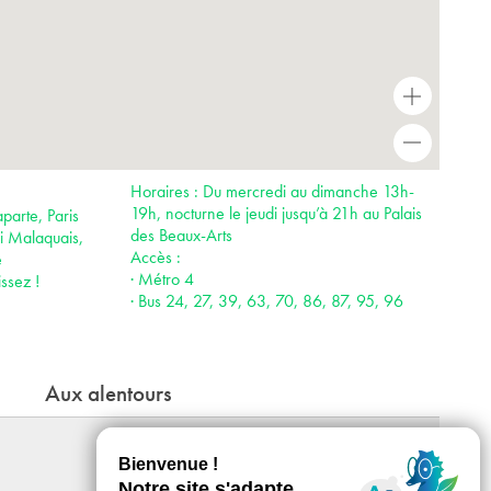
+
-
Horaires : Du mercredi au dimanche 13h-
19h, nocturne le jeudi jusqu’à 21h au Palais
parte, Paris
des Beaux-Arts
i Malaquais,
Accès :
e
· Métro 4
ssez !
· Bus 24, 27, 39, 63, 70, 86, 87, 95, 96
Aux alentours
(((INTERFERENCE_S)))
Festival de substrat sonore - « Augures