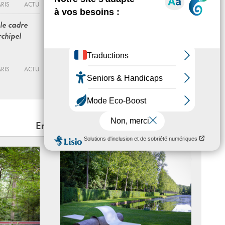
& Frémissements » - Acte 6
RIS
ACTU
Du 22 - 05 au 19 - 08 - 2026
 le cadre
CENTRE WALLONIE-BRUXELLES⎜PARIS
ACTU
rchipel
Madeleine de Sinéty
Une vie
RIS
ACTU
Du 12 - 06 au 27 - 09 - 2026
JEU DE PAUME
ACTU
En lien