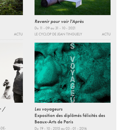
Revenir pour voir l'Après
Du 11 - 09 au 31 - 10 - 2021
ACTU
LE CYCLOP DE JEAN TINGUELY
ACTU
r /
Les voyageurs
Exposition des diplômés félicités des
Beaux-Arts de Paris
-DE-
Du 19 - 10 - 2015 au 03 - 01 - 2016