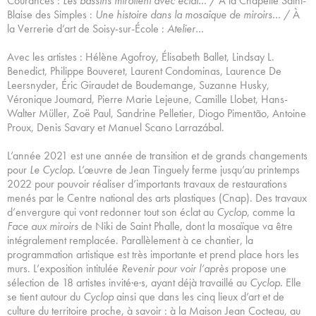
Courances :
Les bassins miroitent avec éclat…
/ À la Chapelle Saint-
Blaise des Simples :
Une histoire dans la mosaïque de miroirs…
/ À
la Verrerie d’art de Soisy-sur-École :
Atelier…
Avec les artistes : Hélène Agofroy, Élisabeth Ballet, Lindsay L.
Benedict, Philippe Bouveret, Laurent Condominas, Laurence De
Leersnyder, Éric Giraudet de Boudemange, Suzanne Husky,
Véronique Joumard, Pierre Marie Lejeune, Camille Llobet, Hans-
Walter Müller, Zoë Paul, Sandrine Pelletier, Diogo Pimentão, Antoine
Proux, Denis Savary et Manuel Scano Larrazábal.
L’année 2021 est une année de transition et de grands changements
pour
Le Cyclop.
L’œuvre de Jean Tinguely ferme jusqu’au printemps
2022 pour pouvoir réaliser d’importants travaux de restaurations
menés par le Centre national des arts plastiques (Cnap). Des travaux
d’envergure qui vont redonner tout son éclat au
Cyclop
, comme la
Face aux miroirs
de Niki de Saint Phalle, dont la mosaïque va être
intégralement remplacée. Parallèlement à ce chantier, la
programmation artistique est très importante et prend place hors les
murs. L’exposition intitulée
Revenir pour voir l’après
propose une
sélection de 18 artistes invité·e·s, ayant déjà travaillé au
Cyclop.
Elle
se tient autour du
Cyclop
ainsi que dans les cinq lieux d’art et de
culture du territoire proche, à savoir : à la Maison Jean Cocteau, au