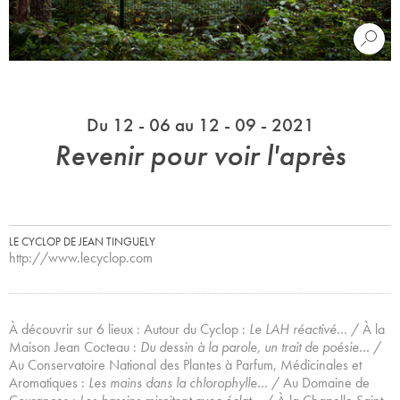
Du 12 - 06 au 12 - 09 - 2021
Revenir pour voir l'après
LE CYCLOP DE JEAN TINGUELY
http://www.lecyclop.com
À découvrir sur 6 lieux : Autour du Cyclop :
Le LAH réactivé…
/ À la
Maison Jean Cocteau :
Du dessin à la parole, un trait de poésie…
/
Au Conservatoire National des Plantes à Parfum, Médicinales et
Aromatiques :
Les mains dans la chlorophylle…
/ Au Domaine de