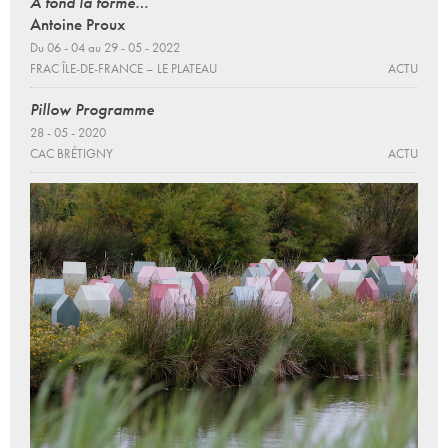
À fond la forme…
Antoine Proux
Du 06 - 04 au 29 - 05 - 2022
FRAC ÎLE-DE-FRANCE – LE PLATEAU
ACTU
Pillow Programme
28 - 05 - 2020
CAC BRÉTIGNY
ACTU