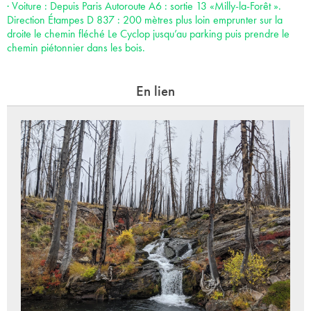
· Voiture : Depuis Paris Autoroute A6 : sortie 13 «Milly-la-Forêt ».
Direction Étampes D 837 : 200 mètres plus loin emprunter sur la
droite le chemin fléché Le Cyclop jusqu’au parking puis prendre le
chemin piétonnier dans les bois.
En lien