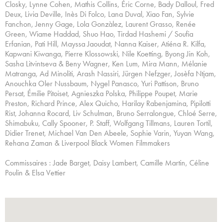
Closky, Lynne Cohen, Mathis Collins, Éric Corne, Bady Dalloul, Fred
Deux, Livia Deville, Inès Di Folco, Lana Duval, Xiao Fan, Sylvie
Fanchon, Jenny Gage, Lola Gonzàlez, Laurent Grasso, Renée
Green, Wiame Haddad, Shuo Hao, Tirdad Hashemi / Soufia
Erfanian, Pati Hill, Mayssa Jaoudat, Nanna Kaiser, Atiéna R. Kilfa,
Kapwani Kiwanga, Pierre Klossowski, Nile Koetting, Byong Jin Koh,
Sasha Litvintseva & Beny Wagner, Ken Lum, Mira Mann, Mélanie
Matranga, Ad Minoliti, Arash Nassiri, Jürgen Nefzger, Josèfa Ntjam,
Anouchka Oler Nussbaum, Nygel Panasco, Yuri Pattison, Bruno
Persat, Émilie Pitoiset, Agnieszka Polska, Philippe Poupet, Marie
Preston, Richard Prince, Alex Quicho, Harilay Rabenjamina, Pipilotti
Rist, Johanna Rocard, Liv Schulman, Bruno Serralongue, Chloé Serre,
Shimabuku, Cally Spooner, P. Staff, Wolfgang Tillmans, Lauren Tortil,
Didier Trenet, Michael Van Den Abeele, Sophie Varin, Yuyan Wang,
Rehana Zaman & Liverpool Black Women Filmmakers
Commissaires : Jade Barget, Daisy Lambert, Camille Martin, Céline
Poulin & Elsa Vettier