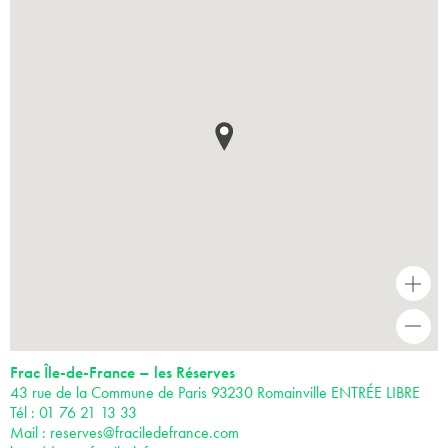
+
-
Frac Île-de-France – les Réserves
43 rue de la Commune de Paris 93230 Romainville ENTRÉE LIBRE
Tél : 01 76 21 13 33
Mail :
reserves@fraciledefrance.com