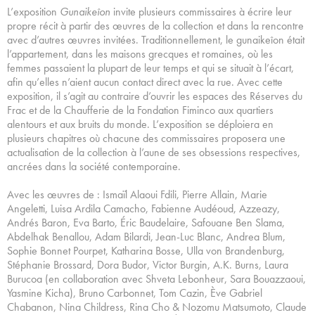
L’exposition
Gunaikeîon
invite plusieurs commissaires à écrire leur
propre récit à partir des œuvres de la collection et dans la rencontre
avec d’autres œuvres invitées. Traditionnellement, le gunaikeîon était
l’appartement, dans les maisons grecques et romaines, où les
femmes passaient la plupart de leur temps et qui se situait à l’écart,
afin qu’elles n’aient aucun contact direct avec la rue. Avec cette
exposition, il s’agit au contraire d’ouvrir les espaces des Réserves du
Frac et de la Chaufferie de la Fondation Fiminco aux quartiers
alentours et aux bruits du monde. L’exposition se déploiera en
plusieurs chapitres où chacune des commissaires proposera une
actualisation de la collection à l’aune de ses obsessions respectives,
ancrées dans la société contemporaine.
Avec les œuvres de : Ismaïl Alaoui Fdili, Pierre Allain, Marie
Angeletti, Luisa Ardila Camacho, Fabienne Audéoud, Azzeazy,
Andrés Baron, Eva Barto, Éric Baudelaire, Safouane Ben Slama,
Abdelhak Benallou, Adam Bilardi, Jean-Luc Blanc, Andrea Blum,
Sophie Bonnet Pourpet, Katharina Bosse, Ulla von Brandenburg,
Stéphanie Brossard, Dora Budor, Victor Burgin, A.K. Burns, Laura
Burucoa (en collaboration avec Shveta Lebonheur, Sara Bouazzaoui,
Yasmine Kicha), Bruno Carbonnet, Tom Cazin, Ève Gabriel
Chabanon, Nina Childress, Rina Cho & Nozomu Matsumoto, Claude