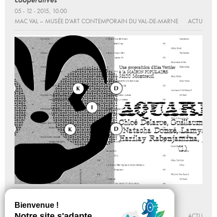
05 - 12 - 2015, 10:00
MAC VAL – MUSÉE D’ART CONTEMPORAIN DU VAL-DE-MARNE
ACTU
Aquarium
Du 25 - 01 au 23 - 04 - 2022
MAISON POPULAIRE
ACTU