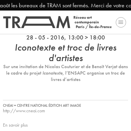
 août les bureaux de TRAM sont fermés. Merci de votre c
Réseau art
contemporain
Paris / Île-de-France
28 - 05 - 2016, 13:00 > 18:00
Iconotexte et troc de livres
d'artistes
Sur une invitation de Nicolas Couturier et de Benoît Verjat dans
le cadre du projet
Iconotexte
, l’ENSAPC organise un troc de
livres d’artistes
CNEAI = CENTRE NATIONAL ÉDITION ART IMAGE
http://www.cneai.com
En savoir plus