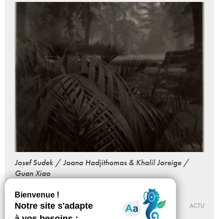
Josef Sudek / Joana Hadjithomas & Khalil Joreige /
Guan Xiao
Visite
30 - 08 - 2016, 18:00
JEU DE PAUME
ACTU