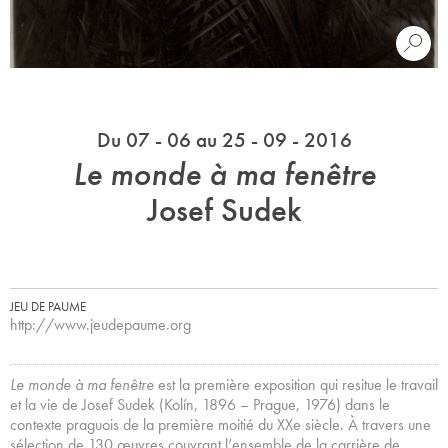
Du 07 - 06 au 25 - 09 - 2016
Le monde à ma fenêtre
Josef Sudek
JEU DE PAUME
http://www.jeudepaume.org
Le monde à ma fenêtre
est la première exposition qui resitue le travail
et la vie de Josef Sudek (Kolín, 1896 – Prague, 1976) dans le
contexte praguois de la première moitié du XXe siècle. À travers une
sélection de 130 œuvres couvrant l’ensemble de la carrière de