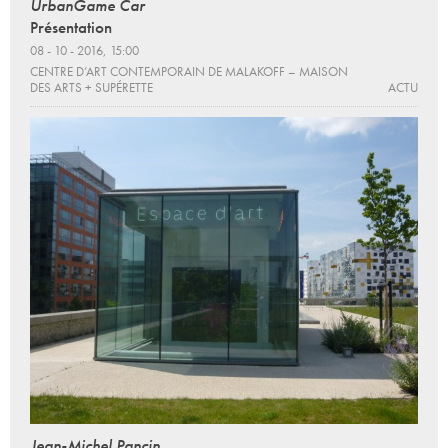
UrbanGame Car
Présentation
08 - 10 - 2016, 15:00
CENTRE D’ART CONTEMPORAIN DE MALAKOFF – MAISON
DES ARTS + SUPÉRETTE
ACTU
Jean-Michel Pancin