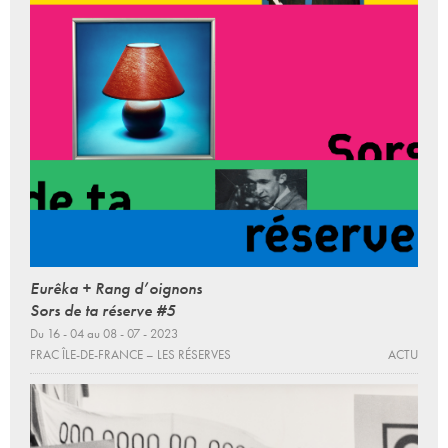
Eurêka + Rang d’oignons
Sors de ta réserve #5
Du 16 - 04 au 08 - 07 - 2023
FRAC ÎLE-DE-FRANCE – LES RÉSERVES
ACTU