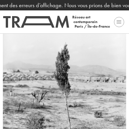
nt des erreurs d’affichage. Nous vous prions de bien voulo
Réseau art
contemporain
Paris / Île-de-France