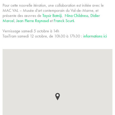
Pour cette nouvelle itération, une collaboration est initiée avec le
MAC VAL – Musée d’art contemporain du Val-de-Marne, et
présente des œuvres de
Taysir Batniji
,
Nina Childress
,
Didier
Marcel
,
Jean Pierre Raynaud
et
Franck Scurti
.
Vernissage samedi 5 octobre à 14h
TaxiTram samedi 12 octobre, de 10h30 à 17h30 :
informations ici