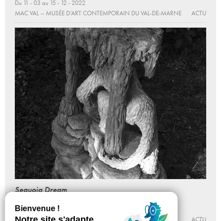
Du 11 - 03 au 15 - 12 - 2022
MAC VAL – MUSÉE D’ART CONTEMPORAIN DU VAL-DE-MARNE
ACTU
Sequoia Dream
Du 12 - 03 au 02 - 04 - 2016
LA GALERIE, CENTRE D’ART CONTEMPORAIN DE NOISY-LE-
SEC
ACTU