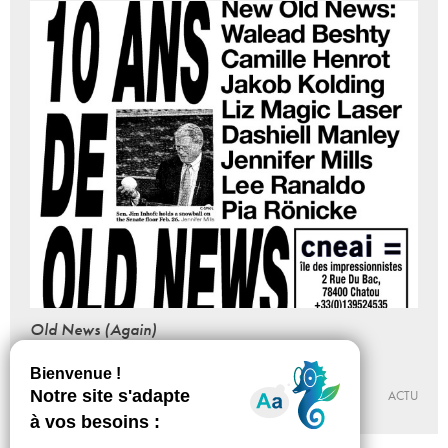
Old News (Again)
Jacob Fabricius
Du 16 - 05 au 27 - 09 - 2015
CNEAI = CENTRE NATIONAL ÉDITION ART IMAGE
ACTU