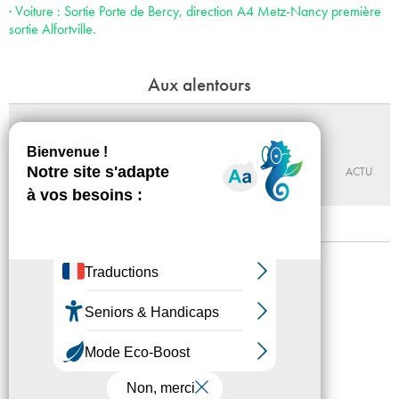
· Voiture : Sortie Porte de Bercy, direction A4 Metz-Nancy première
sortie Alfortville.
Aux alentours
Walter et Billy, sur les traces de l'enfer
Du 10 - 10 au 13 - 12 - 2026
MABA
ACTU
Mentions légales
Confidentialité
Accessibilité
Plan du site
Crédits
Presse