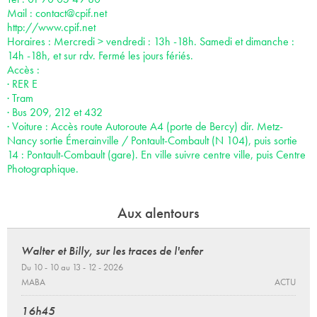
Mail :
contact@cpif.net
http://www.cpif.net
Horaires : Mercredi > vendredi : 13h -18h. Samedi et dimanche :
14h -18h, et sur rdv. Fermé les jours fériés.
Accès :
· RER E
· Tram
· Bus 209, 212 et 432
· Voiture : Accès route Autoroute A4 (porte de Bercy) dir. Metz-
Nancy sortie Émerainville / Pontault-Combault (N 104), puis sortie
14 : Pontault-Combault (gare). En ville suivre centre ville, puis Centre
Photographique.
Aux alentours
Walter et Billy, sur les traces de l'enfer
Du 10 - 10 au 13 - 12 - 2026
MABA
ACTU
16h45