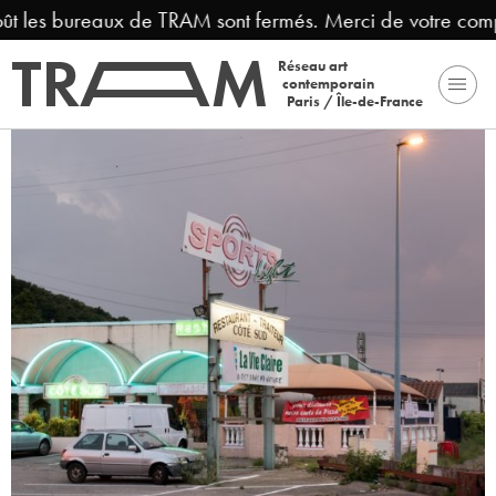
ût les bureaux de TRAM sont fermés. Merci de votre comp
Réseau art
contemporain
Paris / Île-de-France