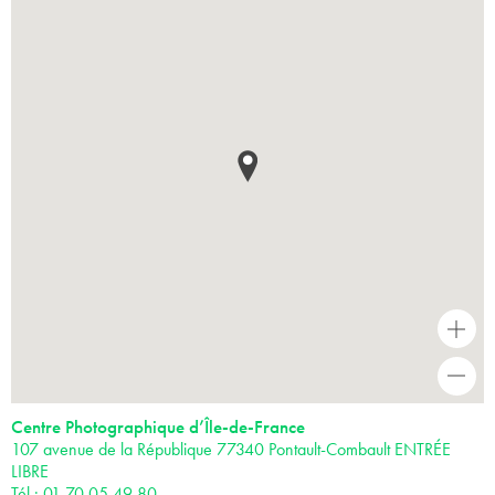
+
-
Centre Photographique d’Île-de-France
107 avenue de la République 77340 Pontault-Combault ENTRÉE
LIBRE
Tél : 01 70 05 49 80