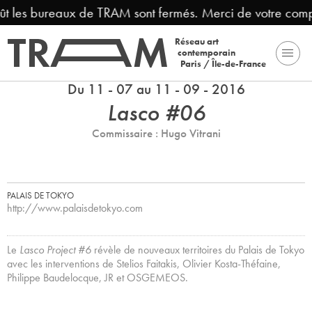
ût les bureaux de TRAM sont fermés. Merci de votre comp
Réseau art
contemporain
Paris / Île-de-France
Du 11 - 07 au 11 - 09 - 2016
Lasco #06
Commissaire : Hugo Vitrani
PALAIS DE TOKYO
http://www.palaisdetokyo.com
Le
Lasco Project #6
révèle de nouveaux territoires du Palais de Tokyo
avec les interventions de Stelios Faitakis, Olivier Kosta-Théfaine,
Philippe Baudelocque, JR et OSGEMEOS.