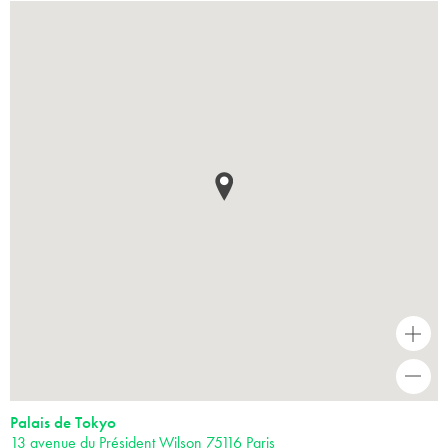
+
-
Palais de Tokyo
13 avenue du Président Wilson 75116 Paris