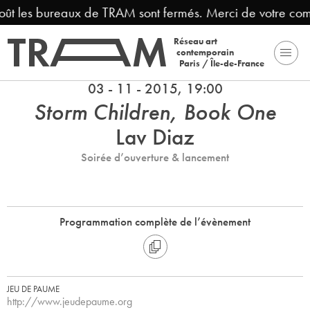
oût les bureaux de TRAM sont fermés. Merci de votre com
Réseau art
contemporain
Paris / Île-de-France
03 - 11 - 2015, 19:00
Storm Children, Book One
Lav Diaz
Soirée d’ouverture & lancement
Programmation complète de l’évènement
JEU DE PAUME
http://www.jeudepaume.org