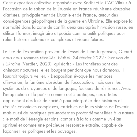
Cette exposition collective organisée avec Kadist et le CAC Vilnius à
l’occasion de la saison de la Lituanie en France réunit une douzaine
d’artistes, principalement de Lituanie et de France, autour des
conséquences géopolitiques de la guerre en Ukraine. Elle explore la
normalité dans la zone de conflit, deux ans après l’invasion russe, en
utilisant formes, imaginaire et poésie comme outils politiques pour
relier histoires coloniales complexes et visions futures.
Le titre de l’exposition provient de l’essai de Luba Jurgenson,
Quand
nous nous sommes réveillés. Nuit du 24 février 2022 : invasion de
l’Ukraine
(Verdier, 2023), qui écrit : « Les frontières sont des
animaux nocturnes, elles bougent pendant que nous dormons. Il
faudrait toujours veiller. » L’exposition évoque les menaces
d’invasion, le fantôme obsédant de l’occupation, mais aussi les
systèmes de croyances et de langages, facteurs de résilience. Avec
l’imagination et la poésie comme outils politiques, ces artistes
approchent des faits de société pour interpréter des histoires et
réalités coloniales complexes, enrichies de leurs visions de l’avenir,
mais aussi de pratiques pré-modernes profondément liées à la nature
: le motif de l’énergie est ainsi compris à la fois comme un élan
spirituel et comme une précieuse ressource extraite, capable de
façonner les politiques et les paysages.