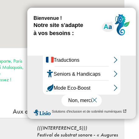
+
-
Horaires : Du mercredi au dimanche 13h-
19h, nocturne le jeudi jusqu’à 21h au Palais
parte, Paris
des Beaux-Arts
i Malaquais,
Accès :
e
· Métro 4
ssez !
· Bus 24, 27, 39, 63, 70, 86, 87, 95, 96
Aux alentours
(((INTERFERENCE_S)))
Festival de substrat sonore - « Augures