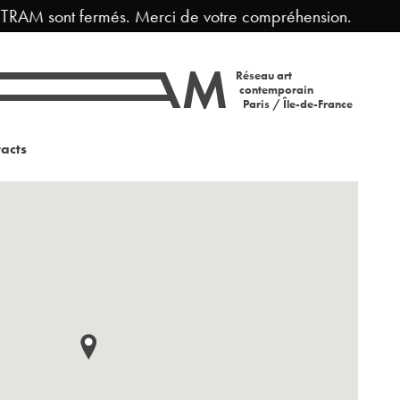
 TRAM sont fermés. Merci de votre compréhension.
Réseau art
contemporain
Paris / Île-de-France
acts