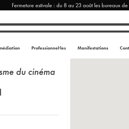
Fermeture estivale : du 8 au 23 août les bureaux de
médiation
Professionnel·les
Manifestations
Cont
isme du cinéma
d