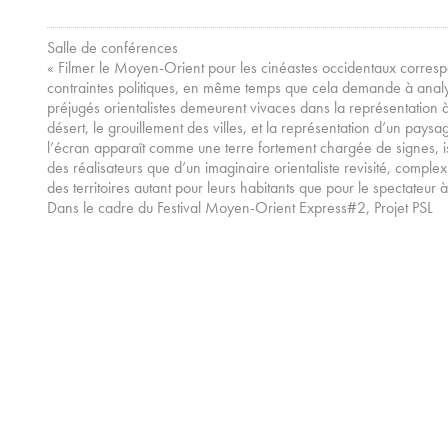
Salle de conférences
« Filmer le Moyen-Orient pour les cinéastes occidentaux corres
contraintes politiques, en même temps que cela demande à analys
préjugés orientalistes demeurent vivaces dans la représentation à
désert, le grouillement des villes, et la représentation d’un pay
l’écran apparaît comme une terre fortement chargée de signes, i
des réalisateurs que d’un imaginaire orientaliste revisité, complexif
des territoires autant pour leurs habitants que pour le spectateur à
Dans le cadre du Festival Moyen-Orient Express#2, Projet PSL