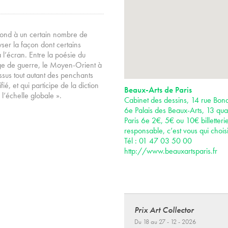
pond à un certain nombre de
er la façon dont certains
 l’écran. Entre la poésie du
sage de guerre, le Moyen-Orient à
ssus tout autant des penchants
ié, et qui participe de la diction
Beaux-Arts de Paris
 l’échelle globale ».
Cabinet des dessins, 14 rue Bona
6e Palais des Beaux-Arts, 13 qua
Paris 6e 2€, 5€ ou 10€ billetteri
responsable, c’est vous qui choisi
Tél : 01 47 03 50 00
http://www.beauxartsparis.fr
Prix Art Collector
Du 18 au 27 - 12 - 2026