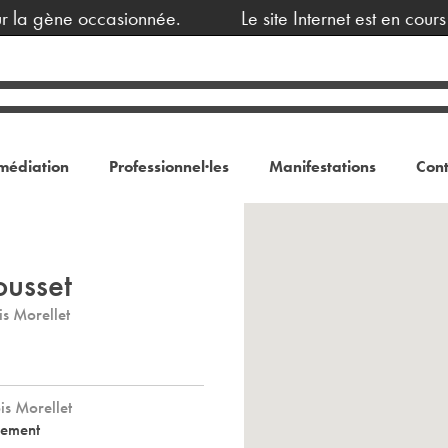
 la gène occasionnée.
Le site Internet est en cours
médiation
Professionnel·les
Manifestations
Cont
ousset
is Morellet
is Morellet
nement