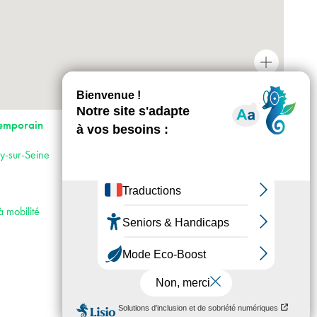
+
-
Horaires : Ouvert du mardi au dimanche de
emporain
11h à 18h
Tarifs : Tarif Plein : 5€, Tarif Réduit : 2,5€,
ry-sur-Seine
gratuité sous conditions et les 1ers dimanches
de chaque mois
Accès :
· Métro 7 et 8
à mobilité
· RER C
· Tram T9 et T3
· Bus 180
· Voiture : Porte de Choisy, D5 jusqu’à la
place de la Libération