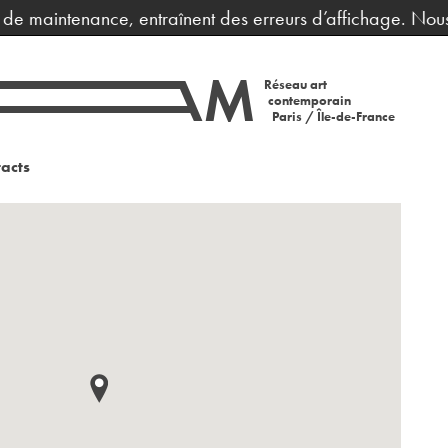
 de maintenance, entraînent des erreurs d’affichage. Nous 
Réseau art
contemporain
Paris / Île-de-France
acts