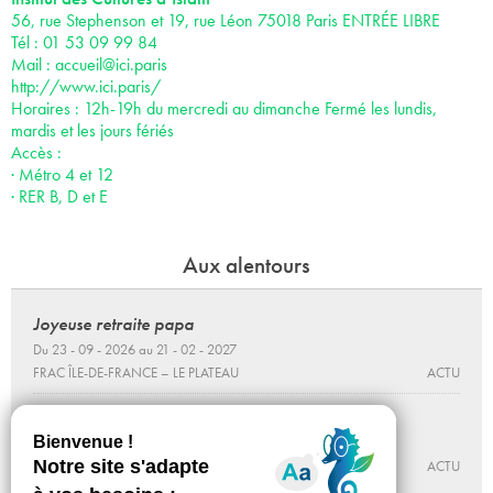
56, rue Stephenson et 19, rue Léon 75018 Paris ENTRÉE LIBRE
Tél : 01 53 09 99 84
Mail :
accueil@ici.paris
http://www.ici.paris/
Horaires : 12h-19h du mercredi au dimanche Fermé les lundis,
mardis et les jours fériés
Accès :
· Métro 4 et 12
· RER B, D et E
Aux alentours
Joyeuse retraite papa
Du 23 - 09 - 2026 au 21 - 02 - 2027
FRAC ÎLE-DE-FRANCE – LE PLATEAU
ACTU
L’Espace entre nous
Du 19 - 06 - 2026 au 03 - 01 - 2027
LE BAL
ACTU