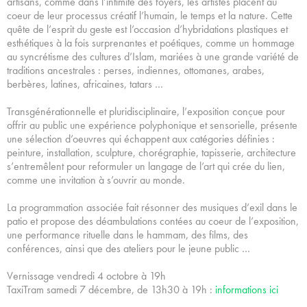
artisans, comme dans l’intimité des foyers, les artistes placent au
coeur de leur processus créatif l’humain, le temps et la nature. Cette
quête de l’esprit du geste est l’occasion d’hybridations plastiques et
esthétiques à la fois surprenantes et poétiques, comme un hommage
au syncrétisme des cultures d’Islam, mariées à une grande variété de
traditions ancestrales : perses, indiennes, ottomanes, arabes,
berbères, latines, africaines, tatars …
Transgénérationnelle et pluridisciplinaire, l’exposition conçue pour
offrir au public une expérience polyphonique et sensorielle, présente
une sélection d’oeuvres qui échappent aux catégories définies :
peinture, installation, sculpture, chorégraphie, tapisserie, architecture
s’entremêlent pour reformuler un langage de l’art qui crée du lien,
comme une invitation à s’ouvrir au monde.
La programmation associée fait résonner des musiques d’exil dans le
patio et propose des déambulations contées au coeur de l’exposition,
une performance rituelle dans le hammam, des films, des
conférences, ainsi que des ateliers pour le jeune public …
Vernissage vendredi 4 octobre à 19h
TaxiTram samedi 7 décembre, de 13h30 à 19h :
informations ici