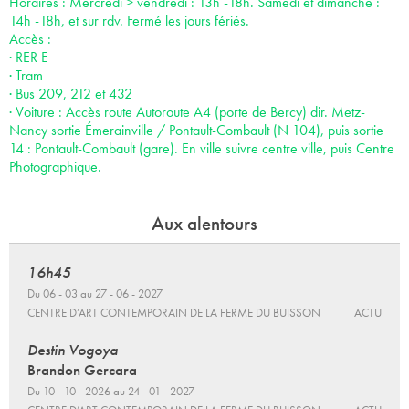
Horaires : Mercredi > vendredi : 13h -18h. Samedi et dimanche :
14h -18h, et sur rdv. Fermé les jours fériés.
Accès :
· RER E
· Tram
· Bus 209, 212 et 432
· Voiture : Accès route Autoroute A4 (porte de Bercy) dir. Metz-
Nancy sortie Émerainville / Pontault-Combault (N 104), puis sortie
14 : Pontault-Combault (gare). En ville suivre centre ville, puis Centre
Photographique.
Aux alentours
16h45
Du 06 - 03 au 27 - 06 - 2027
CENTRE D’ART CONTEMPORAIN DE LA FERME DU BUISSON
ACTU
Destin Vogoya
Brandon Gercara
Du 10 - 10 - 2026 au 24 - 01 - 2027