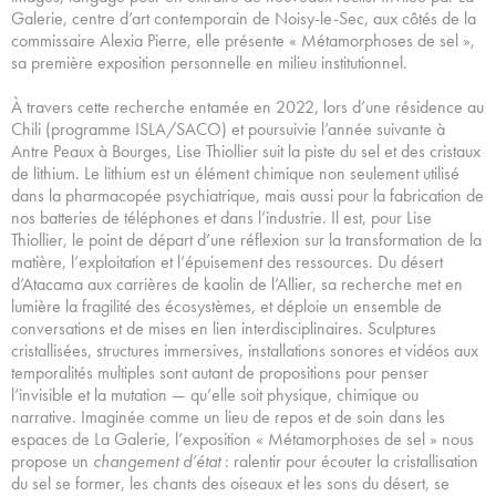
Galerie, centre d’art contemporain de Noisy-le-Sec, aux côtés de la
commissaire Alexia Pierre, elle présente « Métamorphoses de sel »,
sa première exposition personnelle en milieu institutionnel.
À travers cette recherche entamée en 2022, lors d’une résidence au
Chili (programme ISLA/SACO) et poursuivie l’année suivante à
Antre Peaux à Bourges, Lise Thiollier suit la piste du sel et des cristaux
de lithium. Le lithium est un élément chimique non seulement utilisé
dans la pharmacopée psychiatrique, mais aussi pour la fabrication de
nos batteries de téléphones et dans l’industrie. Il est, pour Lise
Thiollier, le point de départ d’une réflexion sur la transformation de la
matière, l’exploitation et l’épuisement des ressources. Du désert
d’Atacama aux carrières de kaolin de l’Allier, sa recherche met en
lumière la fragilité des écosystèmes, et déploie un ensemble de
conversations et de mises en lien interdisciplinaires. Sculptures
cristallisées, structures immersives, installations sonores et vidéos aux
temporalités multiples sont autant de propositions pour penser
l’invisible et la mutation — qu’elle soit physique, chimique ou
narrative. Imaginée comme un lieu de repos et de soin dans les
espaces de La Galerie, l’exposition « Métamorphoses de sel » nous
propose un
changement d’état
: ralentir pour écouter la cristallisation
du sel se former, les chants des oiseaux et les sons du désert, se