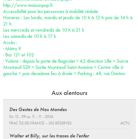
http://www.maisonpop.fr
Accessibilité pour les personnes à mobilité réduite
Horaires : Les lundis, mardis et jeudis de 10 h à 12 h puis de 14 h à
21 h
Les mercredis et vendredis de 10 h à 21 h
Les samedis de 10 h à 17 h
Accès :
· Métro 9
· Bus 121 et 102
· Voiture : depuis la porte de Bagnolet > A3 direction Lille > Suivre
Montreuil S29 > Sortie Montreuil Saint-Antoine > Centre ville à
gauche > puis deuxième feu à droite > Parking : 48, rue Danton.
Aux alentours
Des Gestes de Nos Mondes
Du 13 - 09 au 11 - 11 - 2026
FRAC ÎLE-DE-FRANCE – LES RÉSERVES
ACTU
Walter et Billy, sur les traces de l'enfer