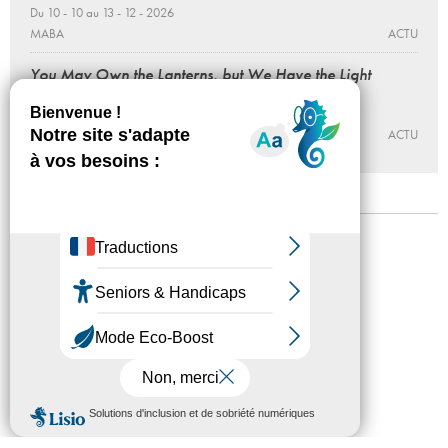
Du 10 - 10 au 13 - 12 - 2026
MABA
ACTU
You May Own the Lanterns, but We Have the Light
Du 10 - 09 au 12 - 12 - 2026
LA GALERIE, CENTRE D’ART CONTEMPORAIN DE NOISY-LE-
SEC
ACTU
Mentions légales
Confidentialité
Accessibilité
Plan du site
Crédits
Presse