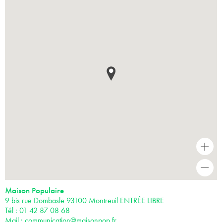
+
-
Maison Populaire
9 bis rue Dombasle 93100 Montreuil ENTRÉE LIBRE
Tél : 01 42 87 08 68
Mail :
communication@maisonpop.fr