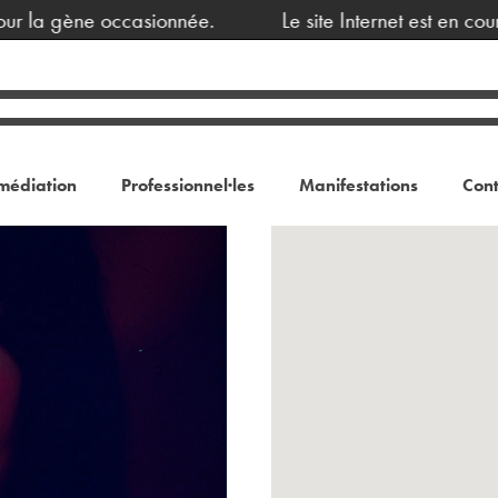
 la gène occasionnée.
Le site Internet est en cours
médiation
Professionnel·les
Manifestations
Cont