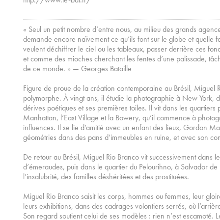
« Seul un petit nombre d’entre nous, au milieu des grands agence
demande encore naïvement ce qu’ils font sur le globe et quelle fa
veulent déchiffrer le ciel ou les tableaux, passer derrière ces fonds
et comme des mioches cherchant les fentes d’une palissade, tâche
de ce monde. » — Georges Bataille
Figure de proue de la création contemporaine au Brésil, Miguel Ri
polymorphe. À vingt ans, il étudie la photographie à New York, do
dérives poétiques et ses premières toiles. Il vit dans les quartier
Manhattan, l’East Village et la Bowery, qu’il commence à photogr
influences. Il se lie d’amitié avec un enfant des lieux, Gordon Ma
géométries dans des pans d’immeubles en ruine, et avec son comp
De retour au Brésil, Miguel Rio Branco vit successivement dans l
d’émeraudes, puis dans le quartier du Pelourihno, à Salvador de B
l’insalubrité, des familles déshéritées et des prostituées.
Miguel Rio Branco saisit les corps, hommes ou femmes, leur gloire
leurs exhibitions, dans des cadrages volontiers serrés, où l’arriè
Son regard soutient celui de ses modèles : rien n’est escamoté. 