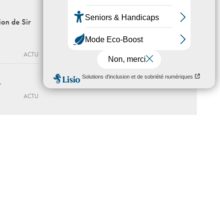
Madeleine de Sinéty
ion de Sir
Une vie
Du 12 - 06 au 27 - 09 - 2026
JEU DE PAUME
ACTU
ACTU
7
ACTU