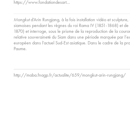
https://www.fondationdesart…
Mongkut
d’Arin Rungjang, à la fois installation vidéo et sculpture
siamoises pendant les règnes du roi Rama IV (1851-1868) et de
1870) et interroge, sous le prisme de la reproduction de la cour
relative souveraineté du Siam dans une période marquée par l’e
européen dans l’actuel Sud-Est asiatique. Dans le cadre de la pr
Paume.
http://maba.fnagp.fr/actualite/659/mongkut-arin-rungjang/