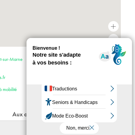
+
-
Horaires : Tous les jours de semaine : 13h
-18h. Le week-end : 12h -18h. Fermé les
nt-sur-Marne
mardis et les jours fériés
Accès :
· RER A et E
.fr
· Bus 114
à mobilité
Aux alentours
Le genre idéal