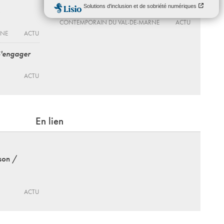
Du 20 - 2025 au 31 - 03 - 2027
MAC VAL – MUSÉE D’ART
CONTEMPORAIN DU VAL-DE-MARNE
ACTU
RNE
ACTU
S'engager
ACTU
En lien
son /
ACTU