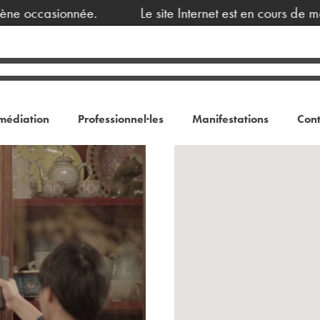
 occasionnée.
Le site Internet est en cours de mai
médiation
Professionnel·les
Manifestations
Cont