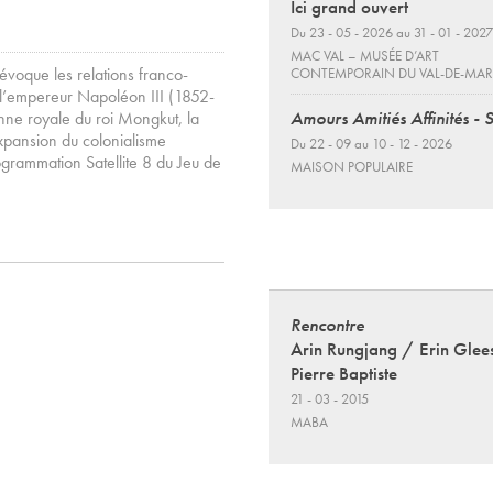
Ici grand ouvert
Du 23 - 05 - 2026 au 31 - 01 - 2027
MAC VAL – MUSÉE D’ART
, évoque les relations franco-
CONTEMPORAIN DU VAL-DE-MA
 l’empereur Napoléon III (1852-
Amours Amitiés Affinités - 
onne royale du roi Mongkut, la
xpansion du colonialisme
Du 22 - 09 au 10 - 12 - 2026
ogrammation Satellite 8 du Jeu de
MAISON POPULAIRE
Rencontre
Arin Rungjang / Erin Glee
Pierre Baptiste
21 - 03 - 2015
MABA