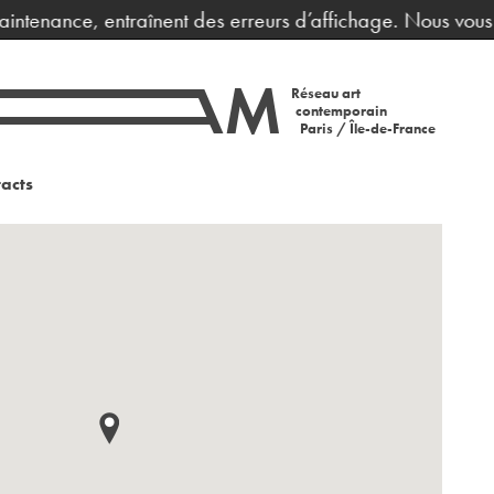
ntenance, entraînent des erreurs d’affichage. Nous vous pr
Réseau art
contemporain
Paris / Île-de-France
acts