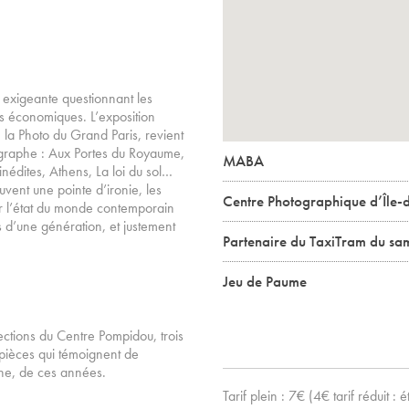
 exigeante questionnant les
ns économiques. L’exposition
la Photo du Grand Paris, revient
ographe : Aux Portes du Royaume,
MABA
nédites, Athens, La loi du sol…
vent une pointe d’ironie, les
Centre Photographique d’Île-
er l’état du monde contemporain
s d’une génération, et justement
Partenaire du TaxiTram du sam
Jeu de Paume
ections du Centre Pompidou, trois
e pièces qui témoignent de
ine, de ces années.
Tarif plein : 7€ (4€ tarif réduit