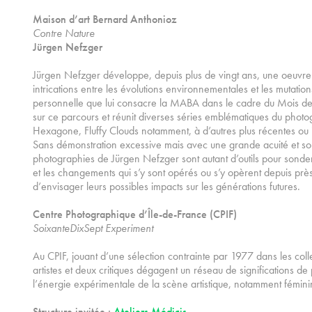
Maison d’art Bernard Anthonioz
Contre Nature
Jürgen Nefzger
Jürgen Nefzger développe, depuis plus de vingt ans, une oeuvre
intrications entre les évolutions environnementales et les mutatio
personnelle que lui consacre la MABA dans le cadre du Mois de 
sur ce parcours et réunit diverses séries emblématiques du phot
Hexagone, Fluffy Clouds notamment, à d’autres plus récentes ou i
Sans démonstration excessive mais avec une grande acuité et sou
photographies de Jürgen Nefzger sont autant d’outils pour sond
et les changements qui s’y sont opérés ou s’y opèrent depuis prè
d’envisager leurs possibles impacts sur les générations futures.
Centre Photographique d’Île-de-France (CPIF)
SoixanteDixSept Experiment
Au CPIF, jouant d’une sélection contrainte par 1977 dans les coll
artistes et deux critiques dégagent un réseau de significations d
l’énergie expérimentale de la scène artistique, notamment fémin
Structure invitée :
Ateliers Médicis