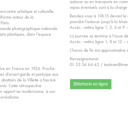
autocar ou en transports en comm
repas éventuels sont à la charge 
contre artistique et culturelle,
Rendez-vous à 10h15 devant le r
iforme autour de la
prendre l’autocar jusqu’à la Ma
Paris.
Accès : métro ligne 1, 2, 6 et 9 
ommande photographique nationale
rts plastiques, dans l’espace
La journée se termine à l’issue d
Accès : métro ligne 1, 8 et 12 –
L’heure de fin est approximative 
Renseignements
01 53 34 64 43 / taxitram@tram-
rrive en France en 1924. Proche
ues d’avant-garde et participe aux
abattoirs de la Villette a fasciné
nts. Cette rétrospective
son apport au modernisme, à son
surréalisme.