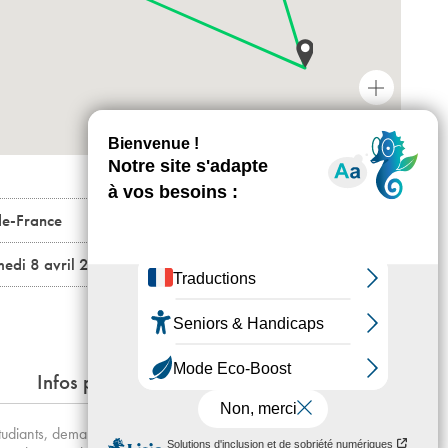
+
-
de-France
edi 8 avril 2017 – Ateliers Médicis
Infos pratiques
 : étudiants, demandeurs d’emploi), comprenant le déplacement en