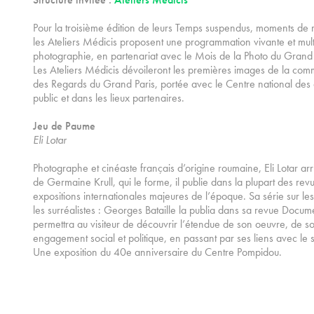
Pour la troisième édition de leurs Temps suspendus, moments de ren
les Ateliers Médicis proposent une programmation vivante et mult
photographie, en partenariat avec le Mois de la Photo du Grand 
Les Ateliers Médicis dévoileront les premières images de la c
des Regards du Grand Paris, portée avec le Centre national des a
public et dans les lieux partenaires.
Jeu de Paume
Eli Lotar
Photographe et cinéaste français d’origine roumaine, Eli Lotar a
de Germaine Krull, qui le forme, il publie dans la plupart des rev
expositions internationales majeures de l’époque. Sa série sur les 
les surréalistes : Georges Bataille la publia dans sa revue Docume
permettra au visiteur de découvrir l’étendue de son oeuvre, de 
engagement social et politique, en passant par ses liens avec le 
Une exposition du 40e anniversaire du Centre Pompidou.