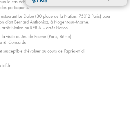
un le cas échéant, les entrées et visites accompagnées. Les
des participants.
estaurant Le Dalou (30 place de la Nation, 75012 Paris) pour
ison d’art Bernard Anthonioz, à Nogent-sur-Marne.
– arrêt Nation ou RER A – arrêt Nation.
e la visite au Jeu de Paume (Paris, 8ème).
 arrêt Concorde
et susceptible d’évoluer au cours de l’après-midi.
idf.fr