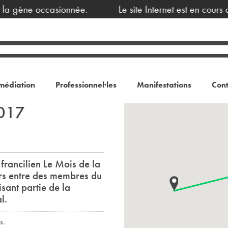
a gène occasionnée.
Le site Internet est en cours 
médiation
Professionnel·les
Manifestations
Cont
2017
francilien Le Mois de la
rs entre des membres du
sant partie de la
l.
s.