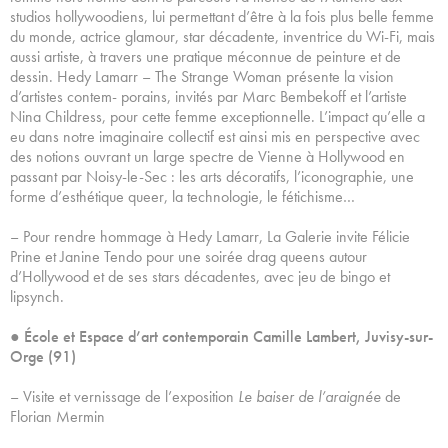
studios hollywoodiens, lui permettant d’être à la fois plus belle femme
du monde, actrice glamour, star décadente, inventrice du Wi-Fi, mais
aussi artiste, à travers une pratique méconnue de peinture et de
dessin. Hedy Lamarr – The Strange Woman présente la vision
d’artistes contem- porains, invités par Marc Bembekoff et l’artiste
Nina Childress, pour cette femme exceptionnelle. L’impact qu’elle a
eu dans notre imaginaire collectif est ainsi mis en perspective avec
des notions ouvrant un large spectre de Vienne à Hollywood en
passant par Noisy-le-Sec : les arts décoratifs, l’iconographie, une
forme d’esthétique queer, la technologie, le fétichisme…
– Pour rendre hommage à Hedy Lamarr, La Galerie invite Félicie
Prine et Janine Tendo pour une soirée drag queens autour
d’Hollywood et de ses stars décadentes, avec jeu de bingo et
lipsynch.
●
École et Espace d’art contemporain Camille Lambert, Juvisy-sur-
Orge (91)
– Visite et vernissage de l’exposition
Le baiser de l’araignée
de
Florian Mermin