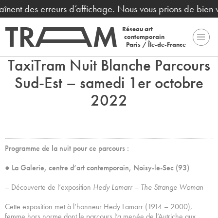
raînent des erreurs d’affichage. Nous vous prions de bien 
Réseau art
contemporain
Paris / Île-de-France
TaxiTram Nuit Blanche Parcours
Sud-Est – samedi 1er octobre
2022
Programme de la nuit pour ce parcours :
●
La Galerie, centre d’art contemporain, Noisy-le-Sec (93)
– Découverte de l’exposition
Hedy Lamarr – The Strange Woman
Cette exposition met à l’honneur Hedy Lamarr (1914 – 2000),
femme hors norme dont le parcours l’a menée de l’Autriche aux