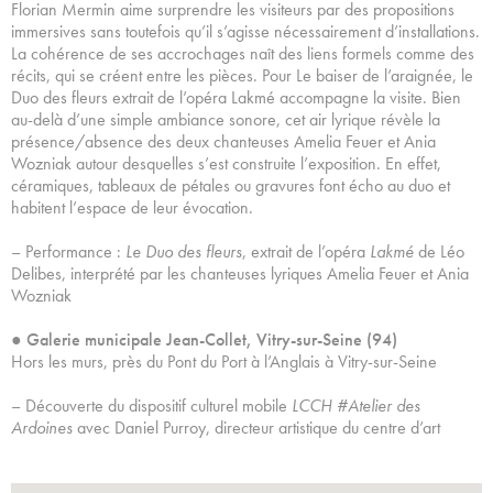
Florian Mermin aime surprendre les visiteurs par des propositions
immersives sans toutefois qu’il s’agisse nécessairement d’installations.
La cohérence de ses accrochages naît des liens formels comme des
récits, qui se créent entre les pièces. Pour Le baiser de l’araignée, le
Duo des fleurs extrait de l’opéra Lakmé accompagne la visite. Bien
au-delà d’une simple ambiance sonore, cet air lyrique révèle la
présence/absence des deux chanteuses Amelia Feuer et Ania
Wozniak autour desquelles s’est construite l’exposition. En effet,
céramiques, tableaux de pétales ou gravures font écho au duo et
habitent l’espace de leur évocation.
– Performance :
Le Duo des fleurs
, extrait de l’opéra
Lakmé
de Léo
Delibes, interprété par les chanteuses lyriques Amelia Feuer et Ania
Wozniak
●
Galerie municipale Jean-Collet, Vitry-sur-Seine (94)
Hors les murs, près du Pont du Port à l’Anglais à Vitry-sur-Seine
– Découverte du dispositif culturel mobile
LCCH #Atelier des
Ardoines
avec Daniel Purroy, directeur artistique du centre d’art