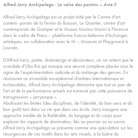
Alfred Jarry Archipelago : La valse des pantins – Acte II
Alfred Jarry Archipelago est un projet initié par le Centre d’art
contem- porain de la Ferme du Buisson, Le Quartier, centre d’art
contemporain de Quimper et le Museo Marino Marini à Florence
dans le cadre de Piano – plateforme franco-italienne d’échanges
artistiques, en collaboration avec le M – Museum et Playground à
Louvain.
D’Alfred Jarry, poète, dramaturge et dessinateur, on ne retient que le
scandale d’Ubu Roi qui masque une œuvre complexe placée sous le
signe de l’expérimentation radicale et du mélange des genres. En
réunissant un ensemble exceptionnel d’artistes internationaux et
inclassables, Alfred Jarry Archipelago démontre que tout un pan de
l’art et de la performance actuels est traversé par cette puissance de
transgression « jarryesque ».
Abolissant les limites (des disciplines, de l’identité, du bon sens et du
bon goût) tant dans sa vie que dans ses écrits, Jarry inaugure une
approche inédite de la théâtralité, du langage et du corps pour
explorer les rapports de domination, liés au pouvoir ou au savoir.
Alfred Jarry Archipelago se présente comme une spéculation sur les
résurgences de ces motifs dans les arts visuels, à la lisière du