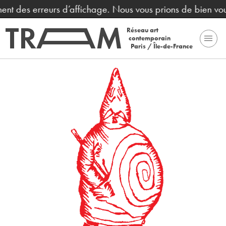
nent des erreurs d’affichage. Nous vous prions de bien vou
Réseau art
contemporain
Paris / Île-de-France