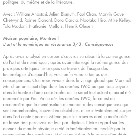
politique, du théâtre et de la littérature.
Avec : William Anastasi, Julien Bismuth, Paul Chan, Marvin Gaye
Chetwynd, Rainer Ganahl, Dora Garcia, Naotaka Hiro, Mike Kelley,
Tala Madani, Nathaniel Mellors, Henrik Olesen
Maison populaire, Montreuil
L’art et le numérique en résonance 3/3 : Conséquences
Après avoir analysé un corpus d’œuvres se situant à la convergence
de l’art et du numérique ; après avoir interrogé la réémergence des
pratiques artistiques historiques au travers de l’usage des
technologies d’aujourd’hui, voici enfin venu le temps des
conséquences. Que nous vivions dans le village global que Marshall
McLuhan anticipait déjà dans les années 1960 ou que nous soyons
dans la hantise d’une catastrophe qui le serait tout autant et aurait été
annoncée par Paul Virilio dès les années 1990, force est de
reconnaître que la numérisation du monde a des conséquences qui
sont innombrables, souvent incalculables, et ce inévitablement jusque
dans l’art contemporain. Même pour les œuvres dont la matérialité
ne laisse rien percevoir de leur part digitale. Notre regard sur les
atomes du monde physique a été irrémédiablement modifié par la
computation des machines. Et c’est peut-être là la raison d’un désir