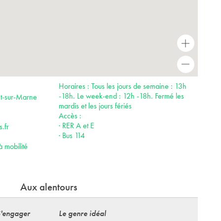
+
-
Horaires : Tous les jours de semaine : 13h
-18h. Le week-end : 12h -18h. Fermé les
nt-sur-Marne
mardis et les jours fériés
Accès :
· RER A et E
.fr
· Bus 114
à mobilité
Aux alentours
S'engager
Le genre idéal