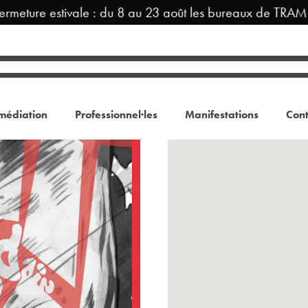
ure estivale : du 8 au 23 août les bureaux de TRAM sont
médiation
Professionnel·les
Manifestations
Cont