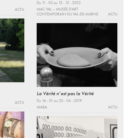
Du 11 - 03 au 15 - 12 - 2022
MAC VAL – MUSÉE D’ART
ACTU
CONTEMPORAIN DU VAL-DE-MARNE
ACTU
La Vérité n’est pas la Vérité
Du 16 - 01 au 20 - 04 - 2019
ACTU
MABA
ACTU