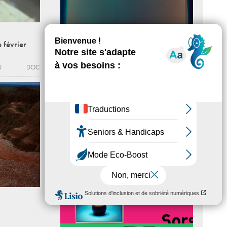
 février
U
DOC
La photographie à l’épreuve de
l’abstraction >>> fermeture
exceptionnelle
Du 26 - 09 - 2020 au 21 - 02 - 2021
CENTRE PHOTOGRAPHIQUE D’ÎLE-DE-
FRANCE
ACTU