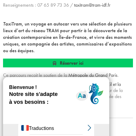
Renseignements : 07 65 89 73 36 /
taxitram@tram-idf.fr
TaxiTram
, un voyage en autocar vers une sélection de plusieurs
lieux d’art du réseau TRAM pour partir à la découverte de la
création contemporaine en Île-de-France, et vivre des moments
uniques, en compagnie des artistes, commissaires d’expositions
ou des équipes.
Réserver ici
Ce parcours reçoit le soutien de la
Métropole du Grand Paris
.
À l’occasion de la Nuit Blanche, TRAM invite le café
L’Œil et la
Bouche
aux Lilas (93) à une carte blanche culinaire autour de la
création d’une bouchée végétarienne, offerte à l’ensemble des
participant·es des parcours proposés.
Mentions légales
Confidentialité