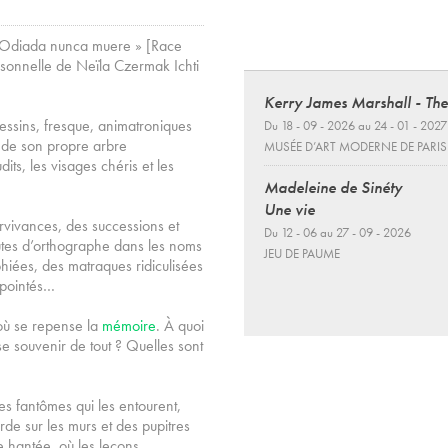
za Odiada nunca muere » [Race
rsonnelle de Neïla Czermak Ichti
Kerry James Marshall - The
dessins, fresque, animatroniques
Du 18 - 09 - 2026 au 24 - 01 - 2027
s de son propre arbre
MUSÉE D’ART MODERNE DE PARIS
dits, les visages chéris et les
Madeleine de Sinéty
Une vie
urvivances, des successions et
Du 12 - 06 au 27 - 09 - 2026
autes d’orthographe dans les noms
JEU DE PAUME
phiées, des matraques ridiculisées
 pointés…
e où se repense la
mémoire
. À quoi
 se souvenir de tout ? Quelles sont
es fantômes qui les entourent,
rde sur les murs et des pupitres
e hantée, où les leçons