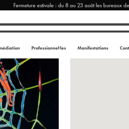
Fermeture estivale : du 8 au 23 août les bureaux de 
médiation
Professionnel·les
Manifestations
Cont