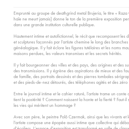
Emprunté au groupe de deathgrind metal Brujeria, le titre « Ra
haïe ne meurt jamais] donne le ton de la première exposition pe
dans une grande institution culturelle publique.
Hautement intime et autofictionnel, le récit que recomposent les 
et sculptures façonnés par l’artiste chemine le long des branche
généalogique. Il y fait éclore les figures tutélaires et les noms mau
maisons perdues, les valeurs transmises et les secrets hérités.
Il y fait bourgeonner des villes et des pays, des origines et des s
des transmissions. Il y égrène des aspirations de mieux et des f
de famille, des portraits dessinés et des pierres tombales sérigra
et des pieds-de-nez détourés, des téléphones agités et des zéro
Entre le journal intime et le cahier raturé, l’artiste trame un cont
tient la postérité ? Comment naissent la honte et la fierté ? Faut-il
les vies qui méritent un hommage ?
Avec son père, le peintre Polô Czermak, ainsi que les vivants et l
l’artiste compose une épopée aussi intime que collective qui débo
d’écoliers. L’espace d’exposition est transformé en salle de class