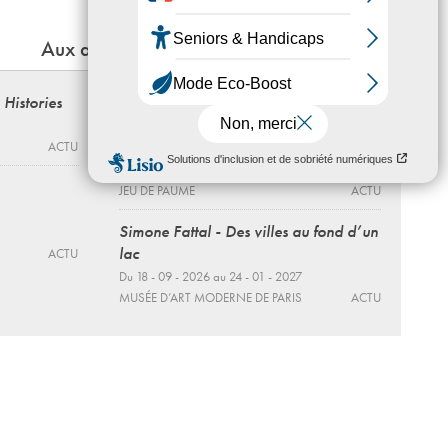
Aux alentours
 Histories
Fragile beauté
Photographies de la collection de Sir
Elton John et David Furnish
ACTU
Du 12 - 06 au 27 - 09 - 2026
JEU DE PAUME
ACTU
Simone Fattal - Des villes au fond d’un
lac
ACTU
Du 18 - 09 - 2026 au 24 - 01 - 2027
MUSÉE D’ART MODERNE DE PARIS
ACTU