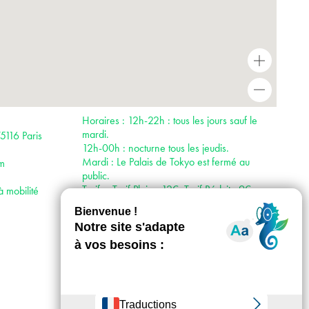
+
-
Horaires : 12h-22h : tous les jours sauf le
mardi.
5116 Paris
12h-00h : nocturne tous les jeudis.
Mardi : Le Palais de Tokyo est fermé au
om
public.
Tarifs : Tarif Plein : 12€, Tarif Réduit : 9€.
à mobilité
Gratuité : - 18 ans.
Accès :
· Métro 9
· RER C
· Bus 32, 42, 63, 72, 80, 82, 92
· Vélib’ 4 rue de Longchamp ; 4 avenue
Marceau ; place de la reine Astrid ; 45
avenue Marceau ou 3 avenue Bosquet