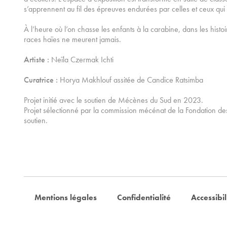
s’apprennent au fil des épreuves endurées par celles et ceux qui
À l’heure où l’on chasse les enfants à la carabine, dans les histoi
races haïes ne meurent jamais.
Artiste :
Neïla Czermak Ichti
Curatrice :
Horya Makhlouf assitée de Candice Ratsimba
Projet initié avec le soutien de Mécènes du Sud en 2023.
Projet sélectionné par la commission mécénat de la Fondation des 
soutien.
Mentions légales
Confidentialité
Accessibil