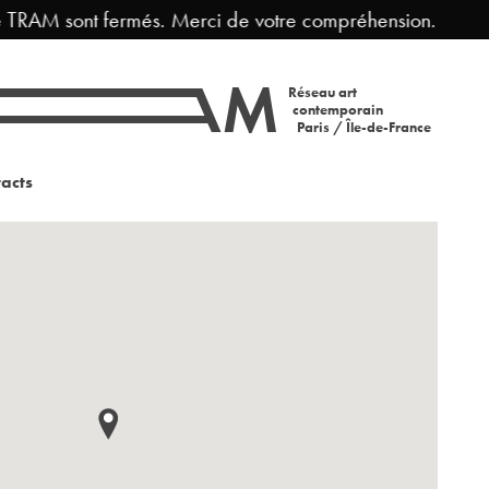
TRAM sont fermés. Merci de votre compréhension.
F
Réseau art
contemporain
Paris / Île-de-France
acts