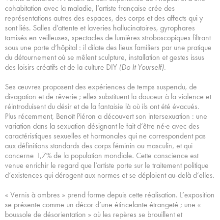
cohabitation avec la maladie, l’artiste française crée des
représentations autres des espaces, des corps et des affects qui y
sont liés. Salles d’attente et laveries hallucinatoires, gyrophares
tamisés en veilleuses, spectacles de lumières stroboscopiques filtrant
sous une porte d’hôpital : il dilate des lieux familiers par une pratique
du détournement où se mêlent sculpture, installation et gestes issus
des loisirs créatifs et de la culture DIY
(Do It Yourself)
.
Ses œuvres proposent des expériences de temps suspendu, de
divagation et de rêverie ; elles substituent la douceur à la violence et
réintroduisent du désir et de la fantaisie là où ils ont été évacués.
Plus récemment, Benoît Piéron a découvert son intersexuation : une
variation dans la sexuation désignant le fait d’être né·e avec des
caractéristiques sexuelles et hormonales qui ne correspondent pas
aux définitions standards des corps féminin ou masculin, et qui
concerne 1,7% de la population mondiale. Cette conscience est
venue enrichir le regard que l’artiste porte sur le traitement politique
d’existences qui dérogent aux normes et se déploient au-delà d’elles.
« Vernis à ombres » prend forme depuis cette réalisation. L’exposition
se présente comme un décor d’une étincelante étrangeté ; une «
boussole de désorientation » où les repères se brouillent et