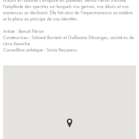
fictions et l’autorité s’évapore en paillettes. Benoît Piéron travaille
l’amplitude des spectres sur lesquels nos genres, nos désirs et nos
existences se déclinent. Elle fait ainsi de l’impermanence sa matière
et la place au principe de nos identités.
Artiste : Benoît Piéron
Curateur·ices : Salomé Burstein et Guillaume Désanges, assisté·es de
Léna Kemiche
Conseillère artistique : Sonia Recasens