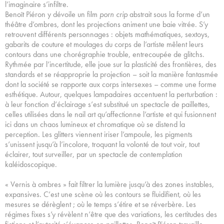
l’imaginaire s’infiltre.
Benoît Piéron y dévoile un film
porn crip
abstrait sous la forme d’un
théâtre d’ombres, dont les projections animent une baie vitrée. S’y
retrouvent différents personnages : objets mathématiques, sextoys,
gabarits de couture et moulages du corps de l’artiste mêlent leurs
contours dans une chorégraphie trouble, entrecoupée de glitchs.
Rythmée par l’incertitude, elle joue sur la plasticité des frontières, des
standards et se réapproprie la projection – soit la manière fantasmée
dont la société se rapporte aux corps intersexes – comme une forme
esthétique. Autour, quelques lampadaires accentuent la perturbation :
à leur fonction d’éclairage s’est substitué un spectacle de paillettes,
celles utilisées dans le nail art qu’affectionne l’artiste et qui fusionnent
ici dans un chaos lumineux et chromatique où se distend la
perception. Les glitters viennent iriser l’ampoule, les pigments
s’unissent jusqu’à l’incolore, troquant la volonté de tout voir, tout
éclairer, tout surveiller, par un spectacle de contemplation
kaléidoscopique.
« Vernis à ombres » fait filtrer la lumière jusqu’à des zones instables,
expansives. C’est une scène où les contours se fluidifient, où les
mesures se dérèglent ; où le temps s’étire et se réverbère. Les
régimes fixes s’y révèlent n’être que des variations, les certitudes des