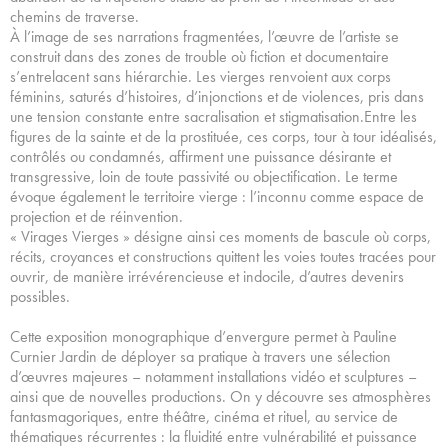
chemins de traverse.
À l’image de ses narrations fragmentées, l’œuvre de l’artiste se
construit dans des zones de trouble où fiction et documentaire
s’entrelacent sans hiérarchie. Les vierges renvoient aux corps
féminins, saturés d’histoires, d’injonctions et de violences, pris dans
une tension constante entre sacralisation et stigmatisation.Entre les
figures de la sainte et de la prostituée, ces corps, tour à tour idéalisés,
contrôlés ou condamnés, affirment une puissance désirante et
transgressive, loin de toute passivité ou objectification. Le terme
évoque également le territoire vierge : l’inconnu comme espace de
projection et de réinvention.
« Virages Vierges » désigne ainsi ces moments de bascule où corps,
récits, croyances et constructions quittent les voies toutes tracées pour
ouvrir, de manière irrévérencieuse et indocile, d’autres devenirs
possibles.
Cette exposition monographique d’envergure permet à Pauline
Curnier Jardin de déployer sa pratique à travers une sélection
d’œuvres majeures – notamment installations vidéo et sculptures –
ainsi que de nouvelles productions. On y découvre ses atmosphères
fantasmagoriques, entre théâtre, cinéma et rituel, au service de
thématiques récurrentes : la fluidité entre vulnérabilité et puissance