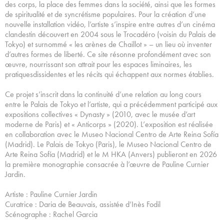
des corps, la place des femmes dans la société, ainsi que les formes
de spiritualité et de syncrétisme populaires. Pour la création d’une
nouvelle installation vidéo, l’artiste s’inspire entre autres d’un cinéma
clandestin découvert en 2004 sous le Trocadéro (voisin du Palais de
Tokyo) et surnommé « les arènes de Chaillot » – un lieu où inventer
d’autres formes de liberté. Ce site résonne profondément avec son
œuvre, nourrissant son attrait pour les espaces liminaires, les
pratiquesdissidentes et les récits qui échappent aux normes établies.
Ce projet s’inscrit dans la continuité d’une relation au long cours
entre le Palais de Tokyo et l’artiste, qui a précédemment participé aux
expositions collectives « Dynasty » (2010, avec le musée d’art
moderne de Paris) et « Anticorps » (2020). L’exposition est réalisée
en collaboration avec le Museo Nacional Centro de Arte Reina Sofía
(Madrid). Le Palais de Tokyo (Paris), le Museo Nacional Centro de
Arte Reina Sofía (Madrid) et le M HKA (Anvers) publieront en 2026
la première monographie consacrée à l’œuvre de Pauline Curnier
Jardin.
Artiste : Pauline Curnier Jardin
Curatrice : Daria de Beauvais, assistée d’Inès Fodil
Scénographe : Rachel Garcia