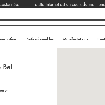
sionnée.
Le site Internet est en cours de maintenan
médiation
Professionnel·les
Manifestations
Cont
 Bel
nement