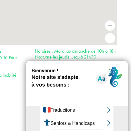
+
-
Horaires : Mardi au dimanche de 10h à 18h
s
Nocturne les jeudis jusqu'à 21h30
5116 Paris
uniquement pour les expositions temporaires.
Fermeture le lundi et les 1er janvier, 1er mai
et 25 décembre. Fermeture exceptionnelle à
à mobilité
17h les 24 et 31 décembre.
Tarifs : Collections permanentes : entrée
gratuite. Expositions temporaires : payantes.
Réservation conseillée.
Accès :
· Métro 9
· RER C
· Bus 32, 42, 63, 72, 80, 82, 92
· Vélib’ 4 rue de Longchamp ; 4 avenue