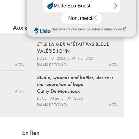
Marceau ; place de la reine Astrid ; 45
avenue Marceau ou 3 avenue Bosquet
Aux alentours
ET SI LA MER N’ÉTAIT PAS BLEUE
VALÉRIE JOHN
Du 22 - 10 - 2026 au 14 - 02 - 2027
ACTU
PALAIS DE TOKYO
ACTU
Studio, wounds and battles, desire is
the reiteration of hope
Cathy De Monchaux
ACTU
Du 03 - 04 au 13 - 09 - 2026
PALAIS DE TOKYO
ACTU
En lien