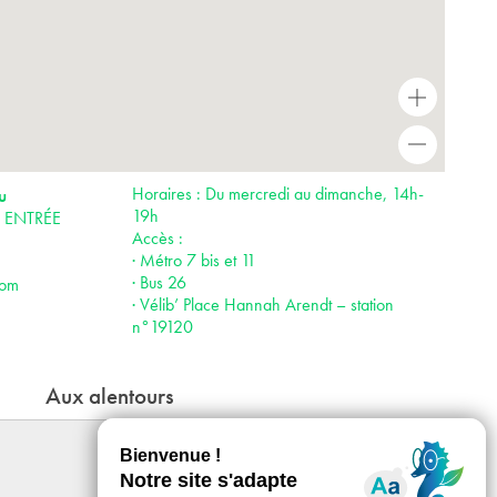
+
-
Horaires : Du mercredi au dimanche, 14h-
u
19h
is ENTRÉE
Accès :
· Métro 7 bis et 11
· Bus 26
com
· Vélib’ Place Hannah Arendt – station
n°19120
Aux alentours
Le bal des Ogresses
Du 25 - 09 - 2026 au 07 - 02 - 2027