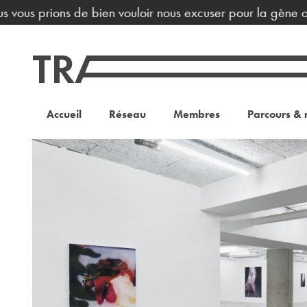
ous prions de bien vouloir nous excuser pour la gène occas
Accueil
Réseau
Membres
Parcours & 