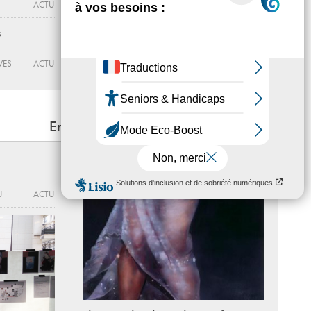
ACTU
INSTITUT DES CULTURES D’ISLAM
ACTU
s
OSCILLATION
Du 12 - 06 au 19 - 09 - 2026
VES
ACTU
CENTRE D’ART YGREC-ENSAPC
ACTU
En lien
U
ACTU