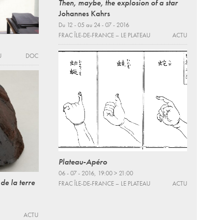
Then, maybe, the explosion of a star
Johannes Kahrs
Du 12 - 05 au 24 - 07 - 2016
FRAC ÎLE-DE-FRANCE – LE PLATEAU
ACTU
U
DOC
Plateau-Apéro
06 - 07 - 2016, 19:00 > 21:00
de la terre
FRAC ÎLE-DE-FRANCE – LE PLATEAU
ACTU
ACTU