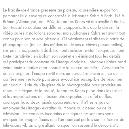
Le frac île-de-france présente au plateau, la première exposition
personnelle d’envergure consacrée à Johannes Kahrs à Paris. Né à
Brême (Allemagne) en 1965, Johannes Kahrs vit et travaille à Berlin.
Son travail se déploie sur différents supports, tels que le dessin, la
vidéo ou les installations sonores, mais Johannes Kahrs est avant tout
connu pour son œuvre picturale. Généralement réalisées à partir de
photographies (issues des médias ou de ses archives personnelles),
ses peintures, pourtant délibérément réalistes, évitent soigneusement
toute narrativité : en isolant son sujet et en éliminant tous les détails
qui participent du contexte de l’image d’origine, Johannes Kahrs rend
vaine toute tentative d’en connaître la source première. Ainsi libérée
de ses origines, l’image revêt alors un caractère universel, ce qui lui
confère une véritable puissance évocatrice susceptible de résonner
en chacun. Loin de s’inspirer de la photographie pour produire un
rendu mimétique de la réalité, Johannes Kahrs puise dans les failles
et les imperfections du médium photographique : effet de flou,
cadrages hasardeux, pixels apparents, etc. Il n’hésite pas à
employer des images extraites du monde du cinéma ou de la
télévision : les contours incertains des figures ne sont pas sans
évoquer les images floues que l’on aperçoit parfois sur les écrans de
télévisions vibrants, grésillant, lorsque l’on suspend le déroulé d’un