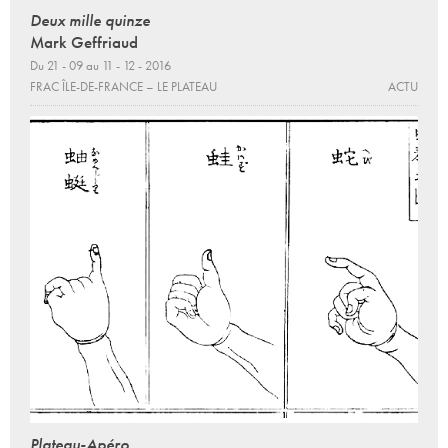
Deux mille quinze
Mark Geffriaud
Du 21 - 09 au 11 - 12 - 2016
FRAC ÎLE-DE-FRANCE – LE PLATEAU
ACTU
Plateau-Apéro